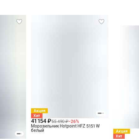
Акция
Хит
41 154 ₽
55 490 ₽
−
26
%
Морозильник Hotpoint HFZ 5151 W
белый
Акция
Хит