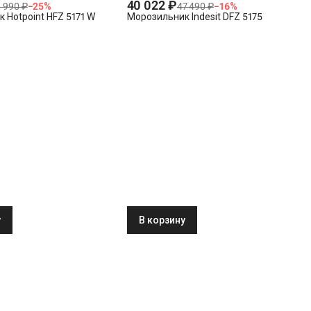
40 022 ₽
 990 ₽
−
25
%
47 490 ₽
−
16
%
 Hotpoint HFZ 5171 W
Морозильник Indesit DFZ 5175
у
В корзину