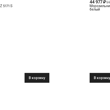
44 977 ₽
59
Z 5171 S
Морозильник
белый
В корзину
В корзин