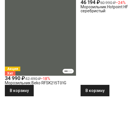
46 194 ₽
60 990 ₽
−
24
%
Морозильник Hotpoint HF
серебристый
Акция
Хит
34 990 ₽
42 490 ₽
−
18
%
Морозильник Beko RFSK215T01G
В корзину
В корзину