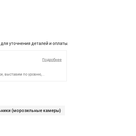
 для уточнения деталей и оплаты.
Подробнее
и, выставим по уровню,
входит:
Распаковка и визуальный
 работы техники
Выезд мастера в
авление по уровню
Подключение к
лючения электросети Что не входит
ыезд мастера за
авешивание дверей
роверка работоспособности
лектронного управления
ники (морозильные камеры)