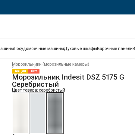
машины
Посудомоечные машины
Духовые шкафы
Варочные панели
Морозильники (морозильные камеры)
Главная
›
Холодильники и морозильники
›
Акция
Хит
Морозильник Indesit DSZ 5175 G
Серебристый
Цвет товара: серебристый