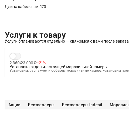
Длина кабеля, см: 170
Услуги к товару
Услуги оплачиваются отдельно — свяжемся с вами после заказа
2 360 ₽
3 000 ₽
−
21
%
Установка отдельностоящей морозильной камеры
Установим, распакуем и соберем морозильную камеру, установим полк
подключим к электросети и проверим работоспособность В стоимость 
осмотр
Краткая консультация по вопросам эксплуатации
Демонстрация
административных пределах города (МСК до МКАД, СПБ до КАД)
Выст
готовым точкам электросети
Проверка исправности и готовности подк
в стоимость?
Перенавешивание дверей на левую или правую сторону
В
административные пределы города (МСК за МКАД, СПБ за КАД)
Перен
отдельностоящей морозильной камеры с электронным управлением
П
Перенавешивание дверей отдельностоящей морозильной камеры без э
Акции
Бестселлеры
Бестселлеры Indesit
Морозиль