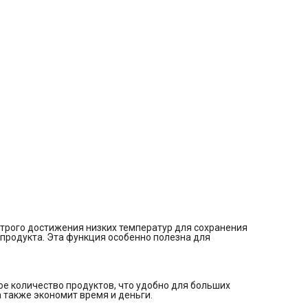
Ручная разморозка
Время сохранения холода при отключении электроэнергии: 1
Мощность замораживания: 10 кг/сутки
Суперзаморозка Super Freeze
Количество отделений: 5
Общее количество полок: 2
Дополнительная информация:
Направление открывания двери: направо
Перенавешиваемые двери
Минимальная внешняя температура, ° С: 10
Тип хладагента: R600a
Уровень звуковой мощности: 43 дБА
Напряжение, В: 220-240
Частота, Гц: 50
Мощность замораживания, кг/24 ч: 10
Длина кабеля, см: 170
трого достижения низких температур для сохранения
 продукта. Эта функция особенно полезна для
 количество продуктов, что удобно для больших
 также экономит время и деньги.