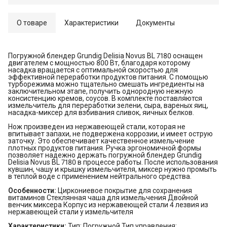
О товаре
Характеристики
Документы
Погружной блендер Grundig Delisia Novus BL 7180 оснащен
двигателем с мощностью 800 Вт, благодаря которому
насадка вращается с оптимальной скоростью для
эффективной переработки продуктов питания. С помощью
турборежима можно тщательно смешать ингредиенты на
заключительном этапе, получить однородную нежную
консистенцию кремов, соусов. В комплекте поставляются
измельчитель для переработки зелени, сыра, вареных яиц,
насадка-миксер для взбивания сливок, яичных белков.
Нож произведен из нержавеющей стали, которая не
впитывает запахи, не подвержена коррозии, и имеет острую
заточку. Это обеспечивает качественное измельчение
плотных продуктов питания. Ручка эргономичной формы
позволяет надежно держать погружной блендер Grundig
Delisia Novus BL 7180 в процессе работы. После использования
кувшин, чашу и крышку измельчителя, миксер нужно промыть
в теплой воде с применением нейтрального средства.
Особенности:
Циркониевое покрытие для сохранения
витаминов Стеклянная чаша для измельчения Двойной
венчик миксера Корпус из нержавеющей стали 4 лезвия из
нержавеющей стали у измельчителя
Характеристики:
Тип: Погружной Тип управления: