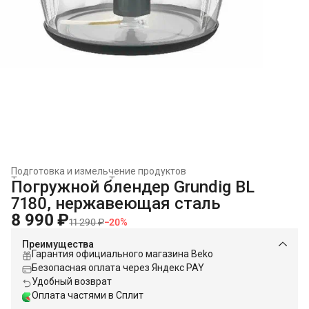
Подготовка и измельчение продуктов
Техника для кухни
›
Техника для приготовления пищи
›
Погружной блендер Grundig BL
Главная
›
7180, нержавеющая сталь
8 990 ₽
11 290 ₽
−
20
%
Преимущества
Гарантия официального магазина Beko
Безопасная оплата через Яндекс PAY
Удобный возврат
Оплата частями в Сплит