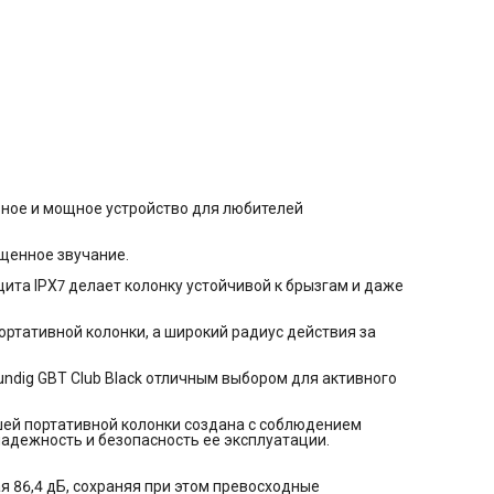
Grundig GBT Club Black отличным выбором для активного отд
музыки в любых условиях.
Особенности:
Гарантия немецкого качества Каждая деталь
нашей портативной колонки создана с соблюдением актуал
стандартов качества, обеспечивая долговечность, надежнос
безопасность ее эксплуатации.
Сбалансированное звучание
Колонка демонстрирует хорошие показатели громкости,
достигая 86,4 дБ, сохраняя при этом превосходные акустиче
характеристики
Высокая мощность для громкого звука
Мощности в 4,3 Вт достаточно, чтобы музыку было отлично
слышно даже в самой шумной компании и на открытых
льное и мощное устройство для любителей
пространствах.
Не беспокойтесь о зарядке
Скорее вы захотите сделать перерыв, чем колонке потребуе
щенное звучание.
подзарядка: она способна проработать более 20 часов. Хват
самый долгий отдых на природе или дальнюю поездку.
щита IPX7 делает колонку устойчивой к брызгам и даже
Слушайте музыку даже под дождем
Высокая степень пылевлагозащиты IPX7 позволяет вам
наслаждаться музыкой в любых погодных условиях, будь то
ортативной колонки, а широкий радиус действия за
дождь или солнце, а также не бояться брызг во время актив
игр на пляже или купания в бассейне.
Понятная индикация состояния батареи
ndig GBT Club Black отличным выбором для активного
Отдельный индикатор подскажет, когда аккумулятор требуе
подзарядить, а также оповестит об окончании процесса зар
Автоотключение Функция автоотключения автоматически
ей портативной колонки создана с соблюдением
выключает устройство, если оно не используется. Это не тол
надежность и безопасность ее эксплуатации.
помогает сохранить заряд батареи, но и увеличивает срок
службы колонки, обеспечивая вам спокойствие и уверенност
том, что энергия расходуется рационально.
Основные
я 86,4 дБ, сохраняя при этом превосходные
характеристики:
Модель: GBT Club Black Цвет: Черный Тип