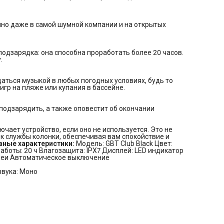
продукта: Портативная колонка Время автономной работы: 2
Влагозащита: IPX7 Дисплей: LED индикатор Версия Bluetooth:
Функция Powerbank Индикация заряда батареи Автоматиче
шно даже в самой шумной компании и на открытых
выключение
Звук:
Выходная мощность: 10 Вт Количество каналов: 2 Форм
звука: Моно
Интерфейсы:
Разъем AUX In Порт USB: USB Type-C
подзарядка: она способна проработать более 20 часов.
Электропитание:
Емкость аккумулятора: 7.4 В / 4000 Мач
.
Габариты:
Размер (ШхВхГ): 20.5x7.5x7 см Вес: 0.7 кг
Комплектация:
Кабель питания
аться музыкой в любых погодных условиях, будь то
игр на пляже или купания в бассейне.
подзарядить, а также оповестит об окончании
ает устройство, если оно не используется. Это не
ок службы колонки, обеспечивая вам спокойствие и
вные характеристики:
Модель: GBT Club Black Цвет:
боты: 20 ч Влагозащита: IPX7 Дисплей: LED индикатор
ареи Автоматическое выключение
звука: Моно