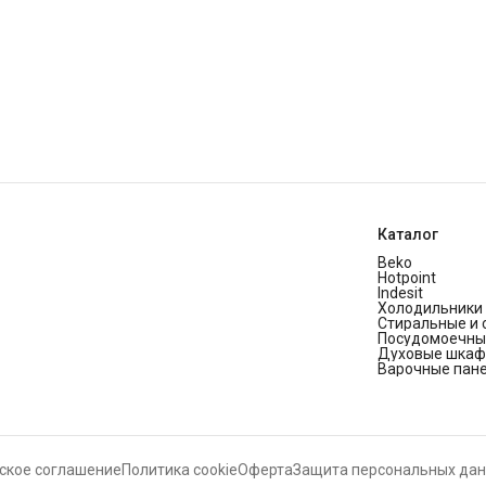
Каталог
Beko
Hotpoint
Indesit
Холодильники 
Стиральные и
Посудомоечны
Духовые шка
Варочные пан
ское соглашение
Политика cookie
Оферта
Защита персональных да