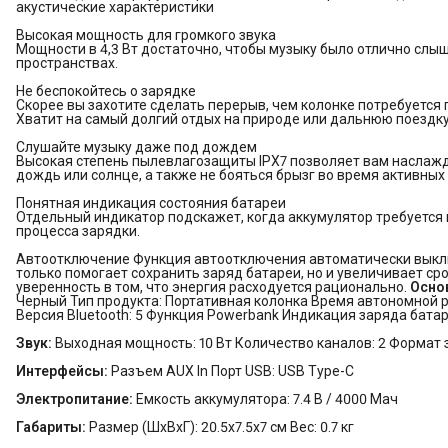
акустические характеристики
Высокая мощность для громкого звука
Мощности в 4,3 Вт достаточно, чтобы музыку было отлично слы
пространствах.
Не беспокойтесь о зарядке
Скорее вы захотите сделать перерыв, чем колонке потребуется 
Хватит на самый долгий отдых на природе или дальнюю поездку
Слушайте музыку даже под дождем
Высокая степень пылевлагозащиты IPX7 позволяет вам наслажд
дождь или солнце, а также не бояться брызг во время активных 
Понятная индикация состояния батареи
Отдельный индикатор подскажет, когда аккумулятор требуется 
процесса зарядки.
Автоотключение Функция автоотключения автоматически выключ
только помогает сохранить заряд батареи, но и увеличивает ср
уверенность в том, что энергия расходуется рационально.
Осно
Черный Тип продукта: Портативная колонка Время автономной ра
Версия Bluetooth: 5 Функция Powerbank Индикация заряда бат
Звук:
Выходная мощность: 10 Вт Количество каналов: 2 Формат 
Интерфейсы:
Разъем AUX In Порт USB: USB Type-C
Электропитание:
Емкость аккумулятора: 7.4 В / 4000 Мач
Габариты:
Размер (ШхВхГ): 20.5x7.5x7 см Вес: 0.7 кг