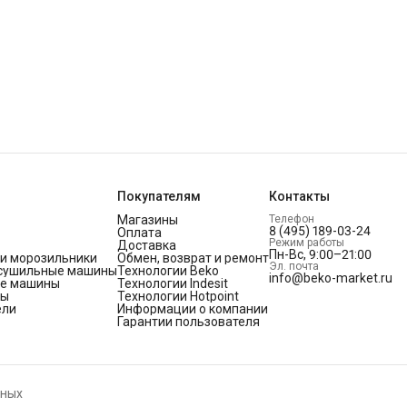
Покупателям
Контакты
Магазины
Телефон
8 (495) 189-03-24
Оплата
Режим работы
Доставка
Пн-Вс, 9:00–21:00
и морозильники
Обмен, возврат и ремонт
Эл. почта
 сушильные машины
Технологии Beko
info@beko-market.ru
е машины
Технологии Indesit
фы
Технологии Hotpoint
ели
Информации о компании
Гарантии пользователя
нных