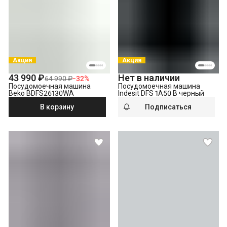
Выезд мастера за административные пределы города
(МСК за МКАД, СПБ за КАД)
Утилизация техники
Демонтаж отдельностоящей посудомоечной машины
Акция
Акция
43 990 ₽
Нет в наличии
64 990 ₽
−
32
%
Посудомоечная машина
Посудомоечная машина
Beko BDFS26130WA
Indesit DFS 1A50 B черный
В корзину
Подписаться