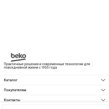
Практичные решения и современные технологии для
повседневной жизни с 1955 года
Каталог
Beko
Hotpoint
Покупателям
Indesit
Магазины
Холодильники и морозильники
Оплата
Контакты
Стиральные и сушильные машины
Доставка
Посудомоечные машины
Телефон
Обмен, возврат и ремонт
Духовые шкафы