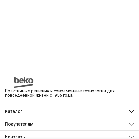
Практичные решения и современные технологии для
повседневной жизни с 1955 года
Каталог
Beko
Hotpoint
Покупателям
Indesit
Магазины
Холодильники и морозильники
Оплата
Контакты
Стиральные и сушильные машины