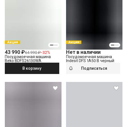
Что не входит в стоимость?
Выезд мастера за административные пределы города
(МСК за МКАД, СПБ за КАД)
Утилизация техники
Демонтаж отдельностоящей посудомоечной машины
Акция
Акция
43 990 ₽
Нет в наличии
64 990 ₽
−
32
%
Посудомоечная машина
Посудомоечная машина
Beko BDFS26130WA
Indesit DFS 1A50 B черный
В корзину
Подписаться