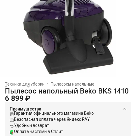
Техника для уборки
›
Пылесосы напольные
Главная
›
Техника для дома
›
Пылесос напольный Beko BKS 1410
6 899 ₽
Преимущества
Гарантия официального магазина Beko
Безопасная оплата через Яндекс PAY
Удобный возврат
Оплата частями в Сплит