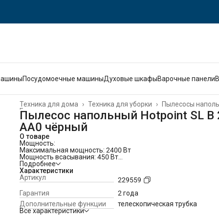
машины
Посудомоечные машины
Духовые шкафы
Варочные панели
Техника для дома
›
Техника для уборки
›
Пылесосы напол
Главная
›
Пылесос напольный Hotpoint SL B 
AA0 чёрный
О товаре
Мощность:
Максимальная мощность: 2400 Вт
Мощность всасывания: 450 Вт
Система фильтрации:
Подробнее
Мешок-пылесборник 3,5 л
Характеристики
Фильтра HEPA13
Артикул
229559
Насадки:
Универсальная насадка пол/ковер
Гарантия
2 года
Щелевая насадка и щетка в корпусе пылесоса
Дополнительные функции
телескопическая трубка
Паркетная насадка Deluxe (ворсинки притягивают статичес
Все характеристики
пыль)
Матрасная насадка