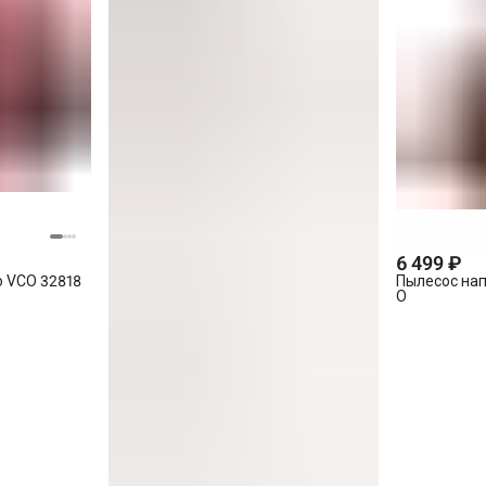
6 499 ₽
o VCO 32818
Пылесос нап
O