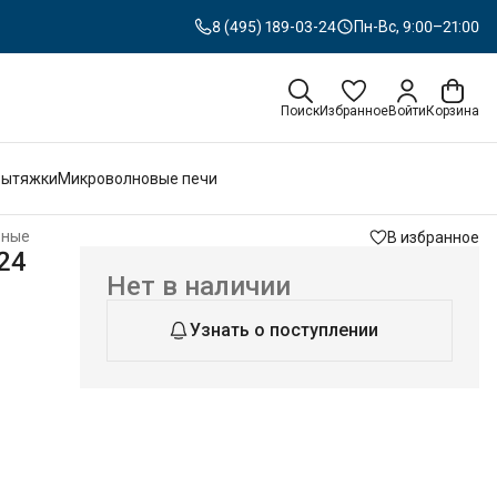
8 (495) 189-03-24
Пн-Вс, 9:00–21:00
Поиск
Избранное
Войти
Корзина
Вытяжки
Микроволновые печи
ьные
В избранное
24
Нет в наличии
Узнать о поступлении
кую