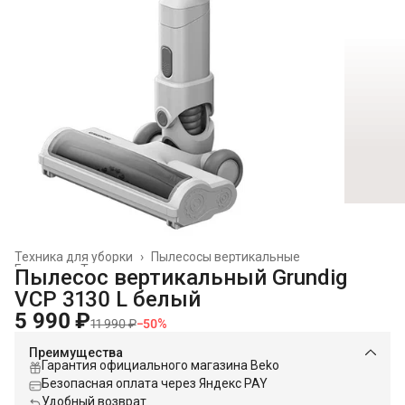
Техника для уборки
›
Пылесосы вертикальные
Главная
›
Техника для дома
›
Пылесос вертикальный Grundig
VCP 3130 L белый
5 990 ₽
11 990 ₽
−
50
%
Преимущества
Гарантия официального магазина Beko
Безопасная оплата через Яндекс PAY
Удобный возврат