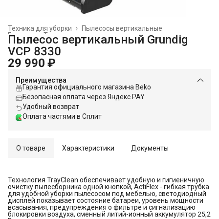
Техника для уборки
›
Пылесосы вертикальные
Главная
›
Техника для дома
›
Пылесос вертикальный Grundig
VCP 8330
29 990 ₽
Преимущества
Гарантия официального магазина Beko
Безопасная оплата через Яндекс PAY
Удобный возврат
Оплата частями в Сплит
О товаре
Характеристики
Документы
Технология TrayClean обеспечивает удобную и гигиеничную
очистку пылесборника одной кнопкой, ActiFlex - гибкая трубка
для удобной уборки пылесосом под мебелью, светодиодный
дисплей показывает состояние батареи, уровень мощности
всасывания, предупреждения о фильтре и сигнализацию
блокировки воздуха, сменный литий-ионный аккумулятор 25,2