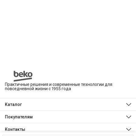
Практичные решения и современные технологии для
повседневной жизни с 1955 года
Каталог
Beko
Hotpoint
Покупателям
Indesit
Магазины
Холодильники и морозильники
Оплата
Контакты
Стиральные и сушильные машины
Доставка
Посудомоечные машины