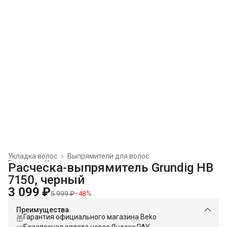
Укладка волос
›
Выпрямители для волос
Главная
›
Красота и здоровье
›
Расческа-выпрямитель Grundig HB
7150, черный
3 099 ₽
5 999 ₽
−
48
%
Преимущества
Гарантия официального магазина Beko