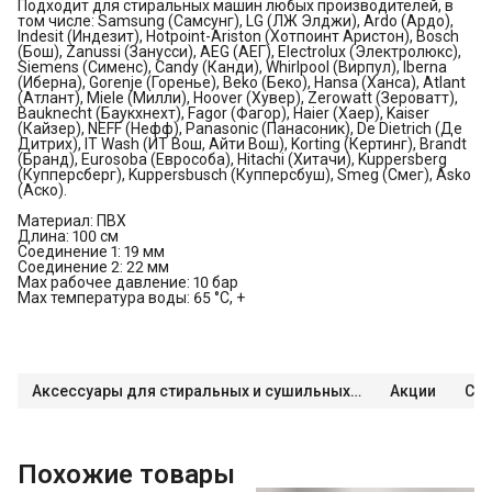
Подходит для стиральных машин любых производителей, в
том числе: Samsung (Самсунг), LG (ЛЖ Элджи), Ardo (Ардо),
Indesit (Индезит), Hotpoint-Ariston (Хотпоинт Аристон), Bosch
(Бош), Zanussi (Занусси), AEG (АЕГ), Electrolux (Электролюкс),
Siemens (Сименс), Candy (Канди), Whirlpool (Вирпул), Iberna
(Иберна), Gorenje (Горенье), Beko (Беко), Hansa (Ханса), Atlant
(Атлант), Miele (Милли), Hoover (Хувер), Zerowatt (Зероватт),
Bauknecht (Баукхнехт), Fagor (Фагор), Haier (Хаер), Kaiser
(Кайзер), NEFF (Нефф), Panasonic (Панасоник), De Dietrich (Де
Дитрих), IT Wash (ИТ Вош, Айти Вош), Korting (Кертинг), Brandt
(Бранд), Eurosoba (Еврособа), Hitachi (Хитачи), Kuppersberg
(Купперсберг), Kuppersbusch (Купперсбуш), Smeg (Смег), Asko
(Аско).
Материал: ПВХ
Длина: 100 см
Соединение 1: 19 мм
Соединение 2: 22 мм
Max рабочее давление: 10 бар
Max температура воды: 65 °C, +
Аксессуары для стиральных и сушильных машин
Акции
Сти
Похожие товары