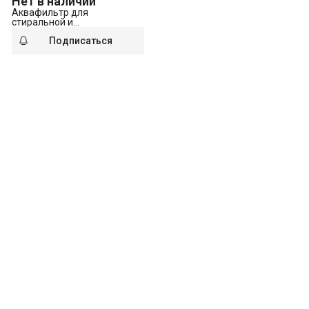
Нет в наличии
Аквафильтр для
стиральной и
посудомоечной машин
Подписаться
Hotpoint C 00091845