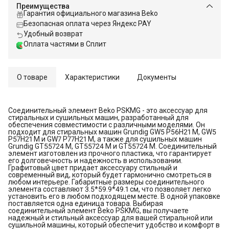
Преимущества
Гарантия официального магазина Beko
Безопасная оплата через Яндекс PAY
Удобный возврат
Оплата частями в Сплит
О товаре
Характеристики
Документы
Соединительный элемент Beko PSKMG - это аксессуар для
стиральных и сушильных машин, разработанный для
обеспечения совместимости с различными моделями. Он
подходит для стиральных машин Grundig GW5 P56H21 M, GW5
P57H21 M и GW7 P77H21 M, а также для сушильных машин
Grundig GT55724 M, GT55724 M и GT55724 M. Соединительный
элемент изготовлен из прочного пластика, что гарантирует
его долговечность и надежность в использовании.
Графитовый цвет придает аксессуару стильный и
современный вид, который будет гармонично смотреться в
любом интерьере. Габаритные размеры соединительного
элемента составляют 3.5*59.9*49.1 см, что позволяет легко
установить его в любом подходящем месте. В одной упаковке
поставляется одна единица товара. Выбирая
соединительный элемент Beko PSKMG, вы получаете
надежный и стильный аксессуар для вашей стиральной или
сушильной машины, который обеспечит удобство и комфорт в