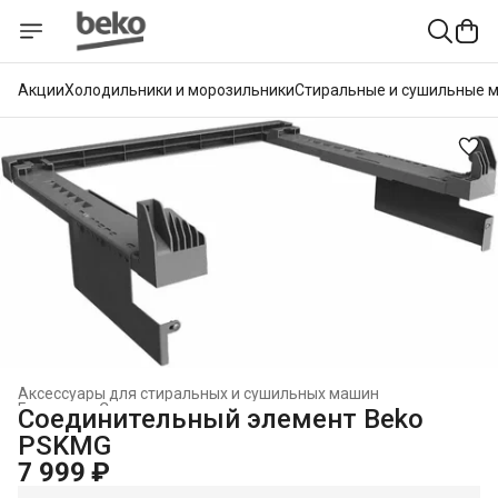
Акции
Холодильники и морозильники
Стиральные и сушильные 
Аксессуары для стиральных и сушильных машин
Главная
›
Стиральные и сушильные машины
›
Соединительный элемент Beko
PSKMG
7 999 ₽