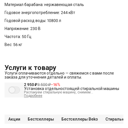
Материал барабана: нержавеющая сталь
Годовое энергопотребление: 244 кВт
Годовой расход воды: 10800 л
Напряжение: 230 В
Частота: 50 Гц
Вес: 56 кг
Услуги к товару
Услуги оплачиваются отдельно — свяжемся с вами после
заказа для уточнения деталей и оплаты.
2 950 ₽
3 500 ₽
−
16
%
Установка отдельностоящей стиральной машины
Распакуем стиральную машину, снимем
транспортировочные болты, выставим по уровню и
Подробнее
подключим к электрике, водоснабжению и канализации
В стоимость входит:
Распаковка и визуальный осмотр
Краткая консультация по вопросам эксплуатации
Акции
Бестселлеры
Бестселлеры Beko
Стиральны
Проверка работоспособности
Подключение техники к готовым точкам канализации