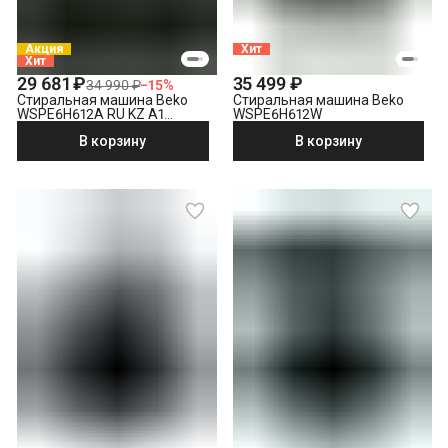
Выезд мастера за административные пределы города
(МСК за МКАД, СПБ за КАД)
Демонтаж отдельностоящей стиральной машины
Акция
Хит
Хит
Утилизация техники
29 681 ₽
35 499 ₽
34 990 ₽
−
15
%
Стиральная машина Beko
Стиральная машина Beko
WSPE6H612A RU KZ A1
WSPE6H612W
PRBXXL B7S E40
В корзину
В корзину