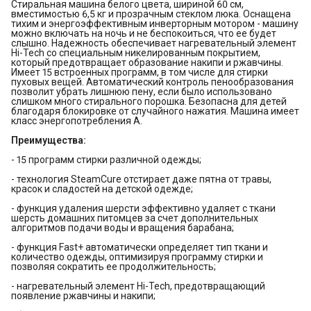
Стиральная машина белого цвета, шириной 60 см,
вместимостью 6,5 кг и прозрачным стеклом люка. Оснащена
тихим и энергоэффективным инверторным мотором - машину
можно включать на ночь и не беспокоиться, что ее будет
слышно. Надежность обеспечивает нагревательный элемент
Hi-Tech со специальным никелированным покрытием,
который предотвращает образование накипи и ржавчины.
Имеет 15 встроенных программ, в том числе для стирки
пуховых вещей. Автоматический контроль пенообразования
позволит убрать лишнюю пену, если было использовано
слишком много стирального порошка. Безопасна для детей
благодаря блокировке от случайного нажатия. Машина имеет
класс энергопотребления А.
Преимущества:
- 15 программ стирки различной одежды;
- технология SteamCure отстирает даже пятна от травы,
красок и сладостей на детской одежде;
- функция удаления шерсти эффективно удаляет с ткани
шерсть домашних питомцев за счет дополнительных
алгоритмов подачи воды и вращения барабана;
- функция Fast+ автоматически определяет тип ткани и
количество одежды, оптимизируя программу стирки и
позволяя сократить ее продолжительность;
- нагревательный элемент Hi-Tech, предотвращающий
появление ржавчины и накипи;