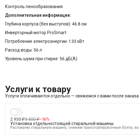
Контроль пенообразования
Дополнительная информация:
Глубина корпуса (без выступов): 46.8 см
Инверторный мотор ProSmart
Потребление электроэнергии: 1.33 кВт
Расход воды: 56 л
Уровень шума при стирке: 56 дБ(А)
Услуги к товару
Услуги оплачиваются отдельно — свяжемся с вами после заказа
2 950 ₽
3 500 ₽
−
16
%
Установка отдельностоящей стиральной машины
Распакуем стиральную машину, снимем транспортировочные болты, в
электрике, водоснабжению и канализации
В стоимость входит:
Распаковка и визуальный осмотр