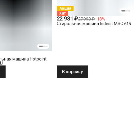
Акция
Хит
22 981 ₽
27 990 ₽
−
18
%
Стиральная машина Indesit MSC 615
льная машина Hotpoint
RU
у
В корзину