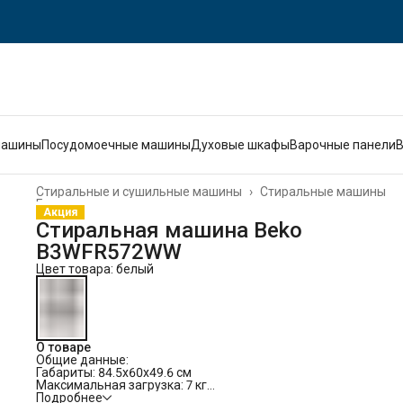
машины
Посудомоечные машины
Духовые шкафы
Варочные панели
Стиральные и сушильные машины
›
Стиральные машины
Главная
›
Акция
Стиральная машина Beko
B3WFR572WW
Цвет товара: белый
О товаре
Общие данные:
Габариты: 84.5x60x49.6 см
Максимальная загрузка: 7 кг
Скорость отжима: 1200 об/мин
Подробнее