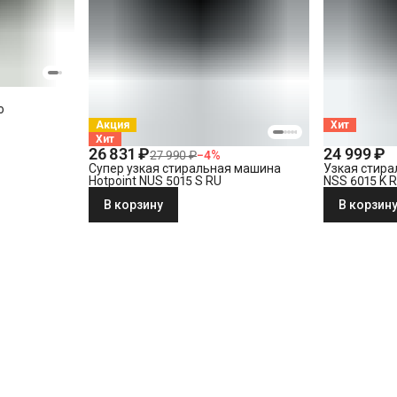
o
Акция
Хит
Хит
26 831 ₽
24 999 ₽
27 990 ₽
−
4
%
Супер узкая стиральная машина
Узкая стира
Hotpoint NUS 5015 S RU
NSS 6015 K 
В корзину
В корзин