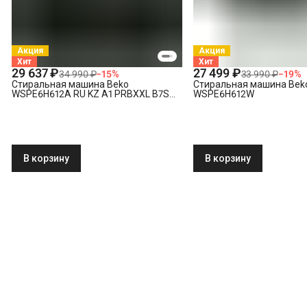
Акция
Акция
Хит
Хит
29 637 ₽
27 499 ₽
34 990 ₽
−
15
%
33 990 ₽
−
19
%
Стиральная машина Beko
Стиральная машина Bek
WSPE6H612A RU KZ A1 PRBXXL B7S
WSPE6H612W
E40
В корзину
В корзину