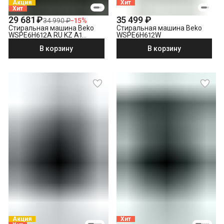
Демонтаж отдельностоящей стиральной машины
Акция
Хит
Хит
Утилизация техники
29 681 ₽
35 499 ₽
34 990 ₽
−
15
%
Стиральная машина Beko
Стиральная машина Beko
WSPE6H612A RU KZ A1
WSPE6H612W
PRBXXL B7S E40
В корзину
В корзину
Акция
Хит