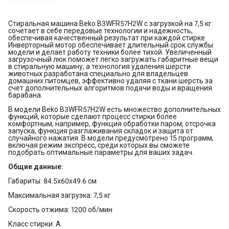
Стиральная машина Beko B3WFR57H2W с загрузкой на 7,5 кг
сочетает в себе передовые технологии и надежность,
обеспечивая качественный результат при каждой стирке.
Инверторный мотор обеспечивает длительный срок службы
модели и делает работу техники более тихой. Увеличенный
загрузочный люк поможет легко загружать габаритные вещи
в стиральную машину, а технология удаления шерсти
животных разработана специально для владельцев
домашних питомцев, эффективно удаляя с ткани шерсть за
счет дополнительных алгоритмов подачи воды и вращения
барабана.
В модели Beko B3WFR57H2W есть множество дополнительных
функций, которые сделают процесс стирки более
комфортным, например, функция обработки паром, отсрочка
запуска, функция разглаживания складок и защита от
случайного нажатия. В модели предусмотрено 15 программ,
включая режим экспресс, среди которых вы сможете
подобрать оптимальные параметры для ваших задач.
Общие данные:
Габариты: 84.5x60x49.6 см
Максимальная загрузка: 7,5 кг
Скорость отжима: 1200 об/мин
Класс стирки: A