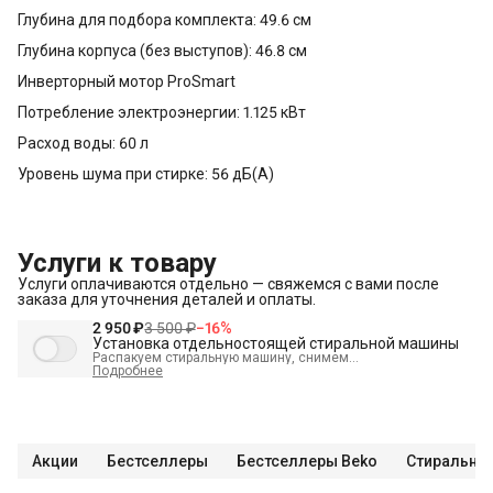
Глубина для подбора комплекта: 49.6 см
Глубина корпуса (без выступов): 46.8 см
Инверторный мотор ProSmart
Потребление электроэнергии: 1.125 кВт
Расход воды: 60 л
Уровень шума при стирке: 56 дБ(А)
Услуги к товару
Услуги оплачиваются отдельно — свяжемся с вами после
заказа для уточнения деталей и оплаты.
2 950 ₽
3 500 ₽
−
16
%
Установка отдельностоящей стиральной машины
Распакуем стиральную машину, снимем
транспортировочные болты, выставим по уровню и
Подробнее
подключим к электрике, водоснабжению и канализации
В стоимость входит:
Распаковка и визуальный осмотр
Краткая консультация по вопросам эксплуатации
Акции
Бестселлеры
Бестселлеры Beko
Стиральны
Проверка работоспособности
Подключение техники к готовым точкам канализации