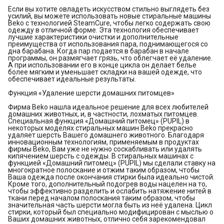
Если вы хотите овладеть искусством стильно выглядеть без
усилий, вы можете использовать новые стиральные машины
Beko с технологией SteamCure, чтобы легко содержать свою
одежду в отличной форме. Эта технология обеспечивает
лучшие характеристики очистки и дополнительные
преимущества от использования пара, поднимающегося со
дна барабана. Когда пар подается в барабан в начале
программы, он размягчает грязь, что облегчает её удаление.
А при использовании его в конце цикла он делает белье
более мягким и уменьшает складки на вашей одежде, что
обеспечивает идеальные результаты.
Функция «Удаление шерсти домашних питомцев»
Фирма Beko нашла идеальное решение для всех любителей
домашних животных, и, в частности, лохматых питомцев.
Специальная функция «Домашний питомец» (PUPIL) в
некоторых моделях стиральных машин Beko прекрасно
удаляет шерсть Вашего домашнего животного. Благодаря
инновационным технологиям, применяемым в продуктах
фирмы Beko, Вам уже не нужно соскабливать или удалять
кипячением шерсть с одежды. В стиральных машинах с
функцией «Домашний питомец» (PUPIL) мы сделали ставку на
многократное полоскание и отжим таким образом, чтобы
Ваша одежда после окончания стирки была идеально чистой.
Кроме того, дополнительный подогрев воды нацелен на то,
чтобы эффективно разделить и ослабить натяжение нитей в
ткани перед началом полоскания таким образом, чтобы
значительная часть шерсти могла быть из неё удалена. Цикл
стирки, который был специально модифицирован с мыслью о
Ваших домашних животных, отлично себя зарекомендовал