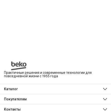
Практичные решения и современные технологии для
повседневной жизни с 1955 года
Каталог
Beko
Hotpoint
Покупателям
Indesit
Магазины
Холодильники и морозильники
Оплата
Контакты
Стиральные и сушильные машины