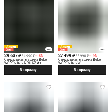
Снятие транспортировочных болтов
Выставление по уровню
Подключение к готовым точкам электросети
Проверка исправности и готовности подключения
электросети
Что не входит в стоимость?
Выезд мастера за административные пределы города
(МСК за МКАД, СПБ за КАД)
Демонтаж отдельностоящей стиральной машины
Акция
Акция
Хит
Хит
Утилизация техники
29 637 ₽
27 499 ₽
34 990 ₽
−
15
%
33 990 ₽
−
19
%
Стиральная машина Beko
Стиральная машина Beko
WSPE6H612A RU KZ A1
WSPE6H612W
PRBXXL B7S E40
В корзину
В корзину