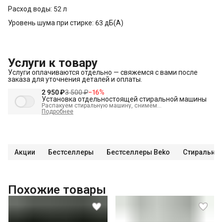
Расход воды: 52 л
Уровень шума при стирке: 63 дБ(А)
Услуги к товару
Услуги оплачиваются отдельно — свяжемся с вами после
заказа для уточнения деталей и оплаты.
2 950 ₽
3 500 ₽
−
16
%
Установка отдельностоящей стиральной машины
Распакуем стиральную машину, снимем
транспортировочные болты, выставим по уровню и
Подробнее
подключим к электрике, водоснабжению и канализации
В стоимость входит:
Распаковка и визуальный осмотр
Краткая консультация по вопросам эксплуатации
Акции
Бестселлеры
Бестселлеры Beko
Стиральны
Проверка работоспособности
Подключение техники к готовым точкам канализации
Подключение техники к готовым точкам водоснабжения
Похожие товары
Демонстрация работы техники
Проверка герметичности всех соединений
Выезд мастера в административных пределах города (МСК
до МКАД, СПБ до КАД)