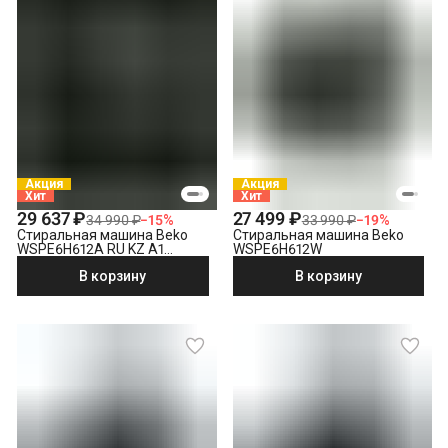
Снятие транспортировочных болтов
Выставление по уровню
Подключение к готовым точкам электросети
Проверка исправности и готовности подключения
электросети
Что не входит в стоимость?
Выезд мастера за административные пределы города
(МСК за МКАД, СПБ за КАД)
Демонтаж отдельностоящей стиральной машины
Акция
Акция
Хит
Хит
Утилизация техники
29 637 ₽
27 499 ₽
34 990 ₽
−
15
%
33 990 ₽
−
19
%
Стиральная машина Beko
Стиральная машина Beko
WSPE6H612A RU KZ A1
WSPE6H612W
PRBXXL B7S E40
В корзину
В корзину