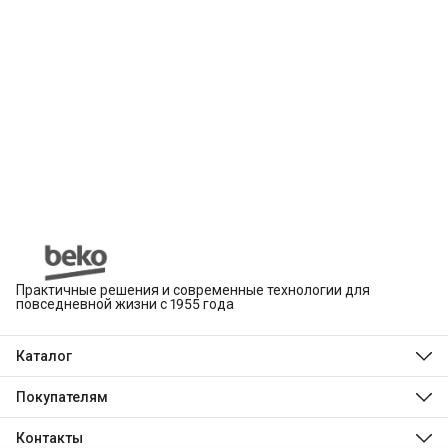
Практичные решения и современные технологии для
повседневной жизни с 1955 года
Каталог
Beko
Hotpoint
Покупателям
Indesit
Магазины
Холодильники и морозильники
Оплата
Контакты
Стиральные и сушильные машины