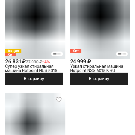
Акция
Хит
Хит
26 831 ₽
24 999 ₽
27 990 ₽
−
4
%
Супер узкая стиральная
Узкая стиральная машина
машина Hotpoint NUS 5015 S
Hotpoint NSS 6015 K RU
RU
В корзину
В корзину