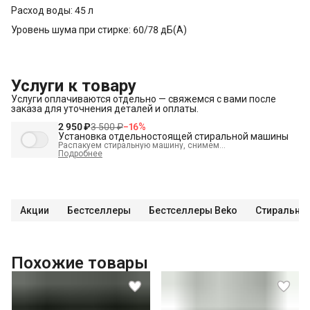
Расход воды: 45 л
Уровень шума при стирке: 60/78 дБ(А)
Услуги к товару
Услуги оплачиваются отдельно — свяжемся с вами после
заказа для уточнения деталей и оплаты.
2 950 ₽
3 500 ₽
−
16
%
Установка отдельностоящей стиральной машины
Распакуем стиральную машину, снимем
транспортировочные болты, выставим по уровню и
Подробнее
подключим к электрике, водоснабжению и канализации
В стоимость входит:
Распаковка и визуальный осмотр
Краткая консультация по вопросам эксплуатации
Акции
Бестселлеры
Бестселлеры Beko
Стиральны
Проверка работоспособности
Подключение техники к готовым точкам канализации
Подключение техники к готовым точкам водоснабжения
Похожие товары
Демонстрация работы техники
Проверка герметичности всех соединений
Выезд мастера в административных пределах города (МСК
до МКАД, СПБ до КАД)