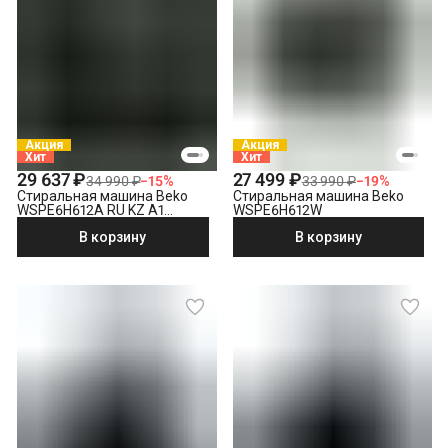
Подключение к готовым точкам электросети
Проверка исправности и готовности подключения
электросети
Что не входит в стоимость?
Выезд мастера за административные пределы города
(МСК за МКАД, СПБ за КАД)
Демонтаж отдельностоящей стиральной машины
Акция
Акция
Хит
Хит
Утилизация техники
29 637 ₽
27 499 ₽
34 990 ₽
−
15
%
33 990 ₽
−
19
%
Стиральная машина Beko
Стиральная машина Beko
WSPE6H612A RU KZ A1
WSPE6H612W
PRBXXL B7S E40
В корзину
В корзину