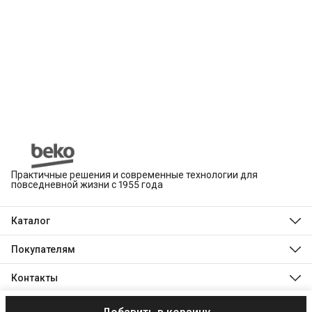
Практичные решения и современные технологии для
повседневной жизни с 1955 года
Каталог
Beko
Hotpoint
Покупателям
Indesit
Магазины
Холодильники и морозильники
Оплата
Контакты
Стиральные и сушильные машины
Доставка
Посудомоечные машины
Телефон
Обмен, возврат и ремонт
Духовые шкафы
8 (495) 189-03-24
Технологии Beko
Варочные панели