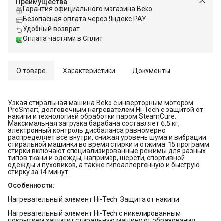
Преимущества
Гарантия официального магазина Beko
Безопасная оплата через Яндекс PAY
Удобный возврат
Оплата частями в Сплит
О товаре
Характеристики
Документы
Узкая стиральная машина Beko с инверторным мотором
ProSmart, долговечным нагревателем Hi-Tech с защитой от
накипи и технологией обработки паром SteamCure.
Максимальная загрузка барабана составляет 6,5 кг,
электронный контроль дисбаланса равномерно
распределяет все внутри, снижая уровень шума и вибрации
стиральной машинки во время стирки и отжима. 15 программ
стирки включают специализированные режимы для разных
типов ткани и одежды, например, шерсти, спортивной
одежды и пуховиков, а также гипоаллергенную и быструю
стирку за 14 минут.
Особенности:
Нагревательный элемент Hi-Tech. Защита от накипи
Нагревательный элемент Hi-Tech с никелированным
покрытием защитит стиральную машину от образования