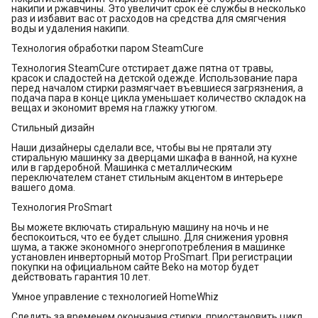
накипи и ржавчины. Это увеличит срок её службы в несколько
раз и избавит вас от расходов на средства для смягчения
воды и удаления накипи.
Технология обработки паром SteamCure
Технология SteamCure отстирает даже пятна от травы,
красок и сладостей на детской одежде. Использование пара
перед началом стирки размягчает въевшиеся загрязнения, а
подача пара в конце цикла уменьшает количество складок на
вещах и экономит время на глажку утюгом.
Стильный дизайн
Наши дизайнеры сделали все, чтобы вы не прятали эту
стиральную машинку за дверцами шкафа в ванной, на кухне
или в гардеробной. Машинка с металлическим
переключателем станет стильным акцентом в интерьере
вашего дома.
Технология ProSmart
Вы можете включать стиральную машину на ночь и не
беспокоиться, что ее будет слышно. Для снижения уровня
шума, а также экономного энергопотребления в машинке
установлен инверторный мотор ProSmart. При регистрации
покупки на официальном сайте Beko на мотор будет
действовать гарантия 10 лет.
Умное управление с технологией HomeWhiz
Следить за временем окончания стирки, приостановить цикл,