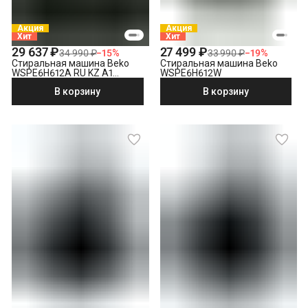
Выезд мастера за административные пределы города
(МСК за МКАД, СПБ за КАД)
Демонтаж отдельностоящей стиральной машины
Акция
Акция
Хит
Хит
Утилизация техники
29 637 ₽
27 499 ₽
34 990 ₽
−
15
%
33 990 ₽
−
19
%
Стиральная машина Beko
Стиральная машина Beko
WSPE6H612A RU KZ A1
WSPE6H612W
PRBXXL B7S E40
В корзину
В корзину