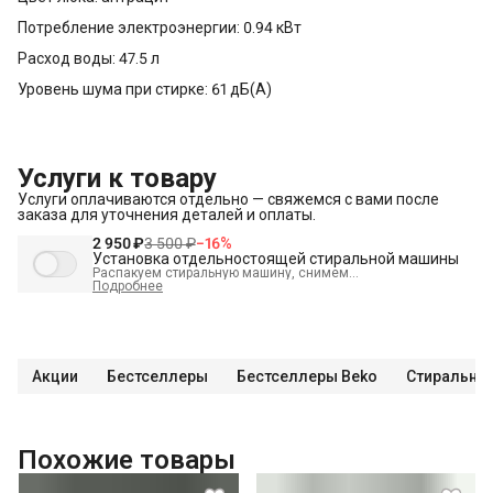
Потребление электроэнергии: 0.94 кВт
Расход воды: 47.5 л
Уровень шума при стирке: 61 дБ(А)
Услуги к товару
Услуги оплачиваются отдельно — свяжемся с вами после
заказа для уточнения деталей и оплаты.
2 950 ₽
3 500 ₽
−
16
%
Установка отдельностоящей стиральной машины
Распакуем стиральную машину, снимем
транспортировочные болты, выставим по уровню и
Подробнее
подключим к электрике, водоснабжению и канализации
В стоимость входит:
Распаковка и визуальный осмотр
Краткая консультация по вопросам эксплуатации
Акции
Бестселлеры
Бестселлеры Beko
Стиральны
Проверка работоспособности
Подключение техники к готовым точкам канализации
Подключение техники к готовым точкам водоснабжения
Похожие товары
Демонстрация работы техники
Проверка герметичности всех соединений