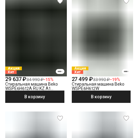
Выезд мастера в административных пределах города (МСК
до МКАД, СПБ до КАД)
Снятие транспортировочных болтов
Выставление по уровню
Подключение к готовым точкам электросети
Проверка исправности и готовности подключения
электросети
Что не входит в стоимость?
Выезд мастера за административные пределы города
(МСК за МКАД, СПБ за КАД)
Демонтаж отдельностоящей стиральной машины
Акция
Акция
Хит
Хит
Утилизация техники
29 637 ₽
27 499 ₽
34 990 ₽
−
15
%
33 990 ₽
−
19
%
Стиральная машина Beko
Стиральная машина Beko
WSPE6H612A RU KZ A1
WSPE6H612W
PRBXXL B7S E40
В корзину
В корзину