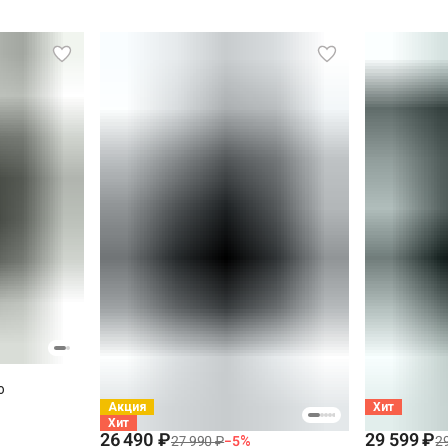
СПБ за КАД)
o
Акция
Хит
Хит
26 490 ₽
29 599 ₽
27 990 ₽
−
5
%
2