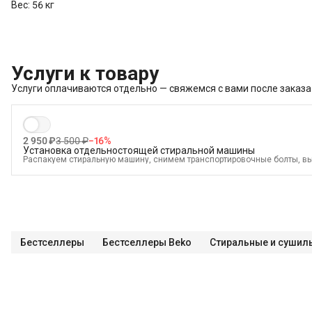
Вес: 56 кг
Услуги к товару
Услуги оплачиваются отдельно — свяжемся с вами после заказа
2 950 ₽
3 500 ₽
−
16
%
Установка отдельностоящей стиральной машины
Распакуем стиральную машину, снимем транспортировочные болты, в
электрике, водоснабжению и канализации
В стоимость входит:
Распаковка и визуальный осмотр
Краткая консультация по вопросам эксплуатации
Проверка работоспособности
Подключение техники к готовым точкам канализации
Бестселлеры
Бестселлеры Beko
Стиральные и суши
Подключение техники к готовым точкам водоснабжения
Демонстрация работы техники
Проверка герметичности всех соединений
Выезд мастера в административных пределах города (МСК до МКАД, 