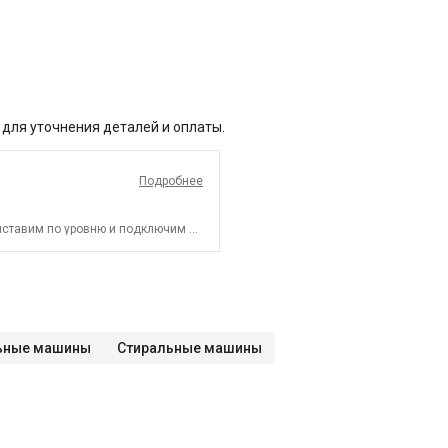
 для уточнения деталей и оплаты.
Подробнее
ыставим по уровню и подключим к
льные машины
Стиральные машины
СПБ до КАД)