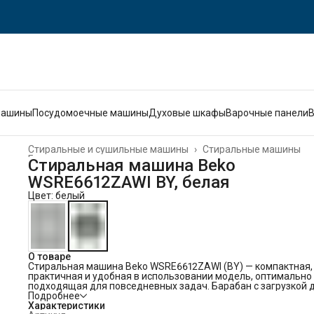
машины
Посудомоечные машины
Духовые шкафы
Варочные панели
Стиральные и сушильные машины
›
Стиральные машины
Главная
›
Стиральная машина Beko
WSRE6612ZAWI BY, белая
Цвет: белый
О товаре
Стиральная машина Beko WSRE6612ZAWI (BY) — компактная,
практичная и удобная в использовании модель, оптимально
подходящая для повседневных задач. Барабан с загрузкой д
кг и 15 автоматических программ обеспечивает бережную с
Подробнее
различных типов тканей, сохраняя их структуру и насыщенн
Характеристики