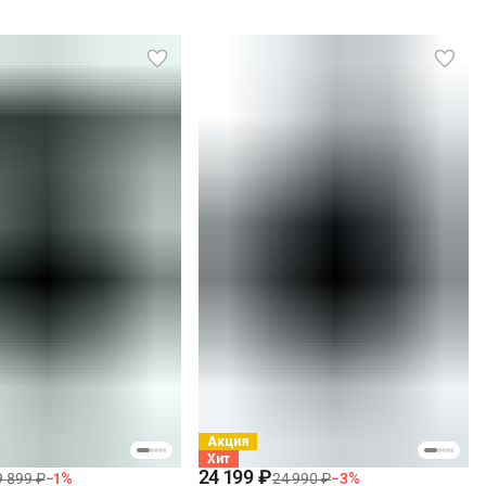
Акция
Хит
24 199 ₽
9 899 ₽
−
1
%
24 990 ₽
−
3
%