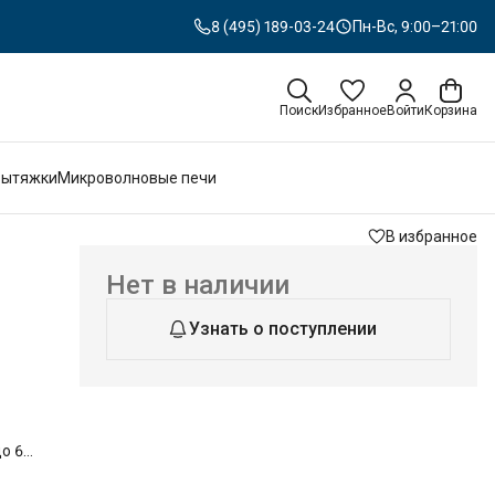
8 (495) 189-03-24
Пн-Вс, 9:00–21:00
Поиск
Избранное
Войти
Корзина
Вытяжки
Микроволновые печи
В избранное
Нет в наличии
Узнать о поступлении
о 6
тирку
ость