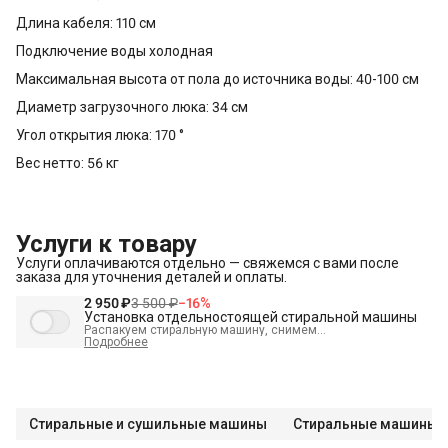
Длина кабеля: 110 см
Подключение воды холодная
Максимальная высота от пола до источника воды: 40-100 см
Диаметр загрузочного люка: 34 см
Угол открытия люка: 170 °
Вес нетто: 56 кг
Услуги к товару
Услуги оплачиваются отдельно — свяжемся с вами после
заказа для уточнения деталей и оплаты.
2 950 ₽
3 500 ₽
−
16
%
Установка отдельностоящей стиральной машины
Распакуем стиральную машину, снимем
транспортировочные болты, выставим по уровню и
Подробнее
подключим к электрике, водоснабжению и канализации
В стоимость входит:
Распаковка и визуальный осмотр
Краткая консультация по вопросам эксплуатации
Стиральные и сушильные машины
Стиральные машины
Проверка работоспособности