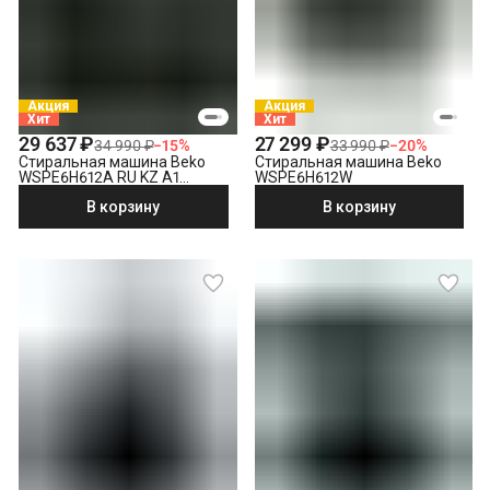
электросети
Что не входит в стоимость?
Выезд мастера за административные пределы города
(МСК за МКАД, СПБ за КАД)
Демонтаж отдельностоящей стиральной машины
Акция
Акция
Хит
Хит
Утилизация техники
29 637 ₽
27 299 ₽
34 990 ₽
−
15
%
33 990 ₽
−
20
%
Стиральная машина Beko
Стиральная машина Beko
WSPE6H612A RU KZ A1
WSPE6H612W
PRBXXL B7S E40
В корзину
В корзину