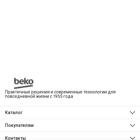
Практичные решения и современные технологии для
повседневной жизни с 1955 года
Каталог
Beko
Hotpoint
Покупателям
Indesit
Магазины
Холодильники и морозильники
Оплата
Контакты
Стиральные и сушильные машины