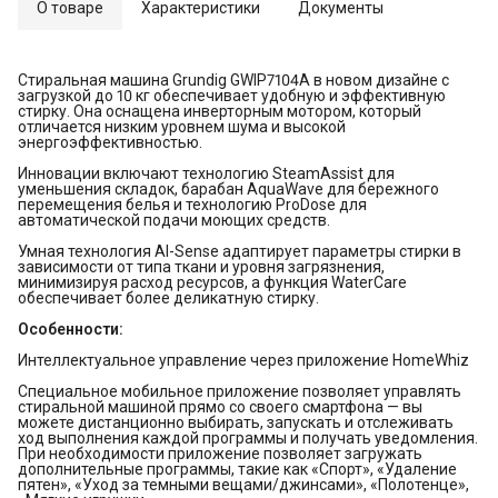
О товаре
Характеристики
Документы
Стиральная машина Grundig GWIP7104A в новом дизайне с
загрузкой до 10 кг обеспечивает удобную и эффективную
стирку. Она оснащена инверторным мотором, который
отличается низким уровнем шума и высокой
энергоэффективностью.
Инновации включают технологию SteamAssist для
уменьшения складок, барабан AquaWave для бережного
перемещения белья и технологию ProDose для
автоматической подачи моющих средств.
Умная технология AI-Sense адаптирует параметры стирки в
зависимости от типа ткани и уровня загрязнения,
минимизируя расход ресурсов, а функция WaterCare
обеспечивает более деликатную стирку.
Особенности:
Интеллектуальное управление через приложение HomeWhiz
Специальное мобильное приложение позволяет управлять
стиральной машиной прямо со своего смартфона — вы
можете дистанционно выбирать, запускать и отслеживать
ход выполнения каждой программы и получать уведомления.
При необходимости приложение позволяет загружать
дополнительные программы, такие как «Спорт», «Удаление
пятен», «Уход за темными вещами/джинсами», «Полотенце»,