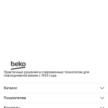
Практичные решения и современные технологии для
повседневной жизни с 1955 года
Каталог
Beko
Hotpoint
Покупателям
Indesit
Магазины
Холодильники и морозильники
Оплата
Контакты