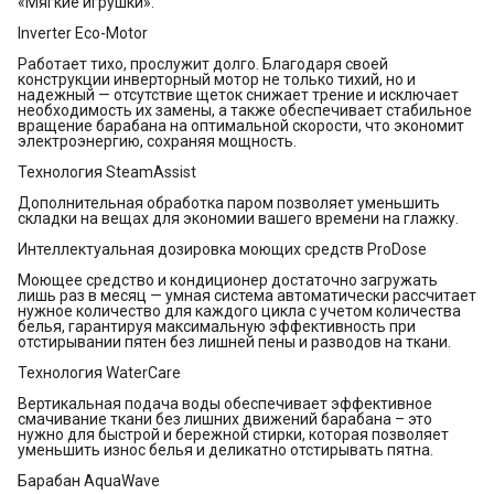
«Мягкие игрушки».
Inverter Eco-Motor
Работает тихо, прослужит долго. Благодаря своей
конструкции инверторный мотор не только тихий, но и
надежный — отсутствие щеток снижает трение и исключает
необходимость их замены, а также обеспечивает стабильное
вращение барабана на оптимальной скорости, что экономит
электроэнергию, сохраняя мощность.
Технология SteamAssist
Дополнительная обработка паром позволяет уменьшить
складки на вещах для экономии вашего времени на глажку.
Интеллектуальная дозировка моющих средств ProDose
Моющее средство и кондиционер достаточно загружать
лишь раз в месяц — умная система автоматически рассчитает
нужное количество для каждого цикла с учетом количества
белья, гарантируя максимальную эффективность при
отстирывании пятен без лишней пены и разводов на ткани.
Технология WaterCare
Вертикальная подача воды обеспечивает эффективное
смачивание ткани без лишних движений барабана – это
нужно для быстрой и бережной стирки, которая позволяет
уменьшить износ белья и деликатно отстирывать пятна.
Барабан AquaWave