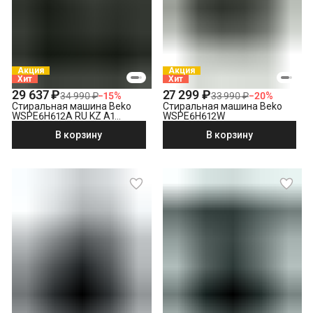
Проверка исправности и готовности подключения
электросети
Что не входит в стоимость?
Выезд мастера за административные пределы города
(МСК за МКАД, СПБ за КАД)
Демонтаж отдельностоящей стиральной машины
Акция
Акция
Хит
Хит
Утилизация техники
29 637 ₽
27 299 ₽
34 990 ₽
−
15
%
33 990 ₽
−
20
%
Стиральная машина Beko
Стиральная машина Beko
WSPE6H612A RU KZ A1
WSPE6H612W
PRBXXL B7S E40
В корзину
В корзину