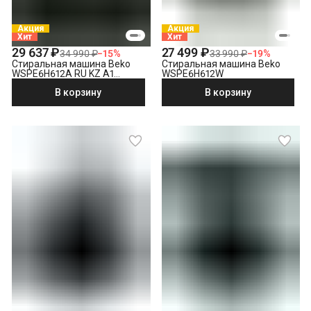
Выезд мастера за административные пределы города
(МСК за МКАД, СПБ за КАД)
Демонтаж отдельностоящей стиральной машины
Акция
Акция
Хит
Хит
Утилизация техники
29 637 ₽
27 499 ₽
34 990 ₽
−
15
%
33 990 ₽
−
19
%
Стиральная машина Beko
Стиральная машина Beko
WSPE6H612A RU KZ A1
WSPE6H612W
PRBXXL B7S E40
В корзину
В корзину