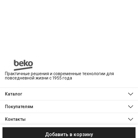
Практичные решения и современные технологии для
повседневной жизни с 1955 года
Каталог
Beko
Hotpoint
Покупателям
Indesit
Магазины
Холодильники и морозильники
Оплата
Контакты
Стиральные и сушильные машины
Доставка
Посудомоечные машины
Телефон
Обмен, возврат и ремонт
Духовые шкафы
8 (495) 189-03-24
Технологии Beko
Варочные панели
Добавить в корзину
© 2003–2026 ООО «ХОЛОДИЛЬНИК.РУ»
Реквизиты
Пользователь
Режим работы
Технологии Indesit