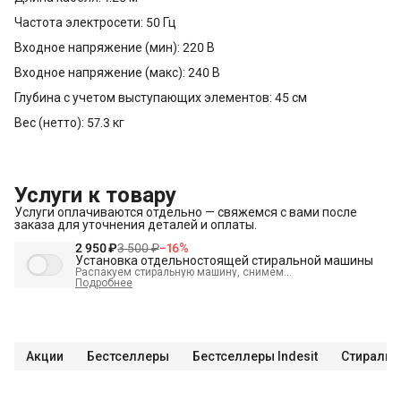
Частота электросети: 50 Гц
Входное напряжение (мин): 220 В
Входное напряжение (макс): 240 В
Глубина с учетом выступающих элементов: 45 см
Вес (нетто): 57.3 кг
Услуги к товару
Услуги оплачиваются отдельно — свяжемся с вами после
заказа для уточнения деталей и оплаты.
2 950 ₽
3 500 ₽
−
16
%
Установка отдельностоящей стиральной машины
Распакуем стиральную машину, снимем
транспортировочные болты, выставим по уровню и
Подробнее
подключим к электрике, водоснабжению и канализации
В стоимость входит:
Распаковка и визуальный осмотр
Краткая консультация по вопросам эксплуатации
Акции
Бестселлеры
Бестселлеры Indesit
Стиральн
Проверка работоспособности
Подключение техники к готовым точкам канализации
Подключение техники к готовым точкам водоснабжения