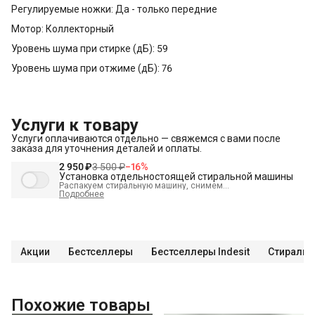
Регулируемые ножки: Да - только передние
Мотор: Коллекторный
Уровень шума при стирке (дБ): 59
Уровень шума при отжиме (дБ): 76
Услуги к товару
Услуги оплачиваются отдельно — свяжемся с вами после
заказа для уточнения деталей и оплаты.
2 950 ₽
3 500 ₽
−
16
%
Установка отдельностоящей стиральной машины
Распакуем стиральную машину, снимем
транспортировочные болты, выставим по уровню и
Подробнее
подключим к электрике, водоснабжению и канализации
В стоимость входит:
Распаковка и визуальный осмотр
Краткая консультация по вопросам эксплуатации
Акции
Бестселлеры
Бестселлеры Indesit
Стиральн
Проверка работоспособности
Подключение техники к готовым точкам канализации
Подключение техники к готовым точкам водоснабжения
Похожие товары
Демонстрация работы техники