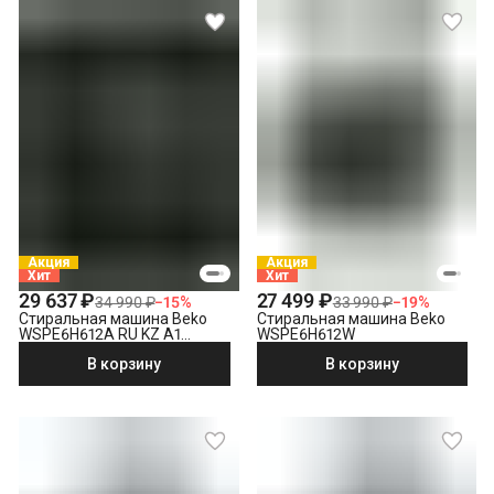
Проверка герметичности всех соединений
Выезд мастера в административных пределах города (МСК
до МКАД, СПБ до КАД)
Снятие транспортировочных болтов
Выставление по уровню
Подключение к готовым точкам электросети
Проверка исправности и готовности подключения
электросети
Что не входит в стоимость?
Выезд мастера за административные пределы города
(МСК за МКАД, СПБ за КАД)
Демонтаж отдельностоящей стиральной машины
Акция
Акция
Хит
Хит
Утилизация техники
29 637 ₽
27 499 ₽
34 990 ₽
−
15
%
33 990 ₽
−
19
%
Стиральная машина Beko
Стиральная машина Beko
WSPE6H612A RU KZ A1
WSPE6H612W
PRBXXL B7S E40
В корзину
В корзину