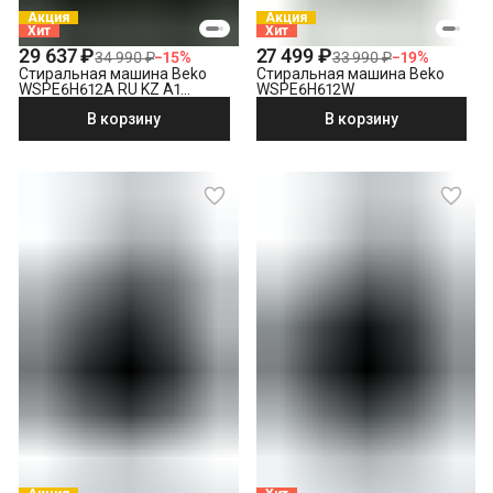
Демонтаж отдельностоящей стиральной машины
Акция
Акция
Хит
Хит
Утилизация техники
29 637 ₽
27 499 ₽
34 990 ₽
−
15
%
33 990 ₽
−
19
%
Стиральная машина Beko
Стиральная машина Beko
WSPE6H612A RU KZ A1
WSPE6H612W
PRBXXL B7S E40
В корзину
В корзину