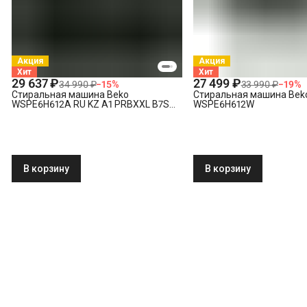
Акция
Акция
Хит
Хит
29 637 ₽
27 499 ₽
34 990 ₽
−
15
%
33 990 ₽
−
19
%
Стиральная машина Beko
Стиральная машина Bek
WSPE6H612A RU KZ A1 PRBXXL B7S
WSPE6H612W
E40
В корзину
В корзину