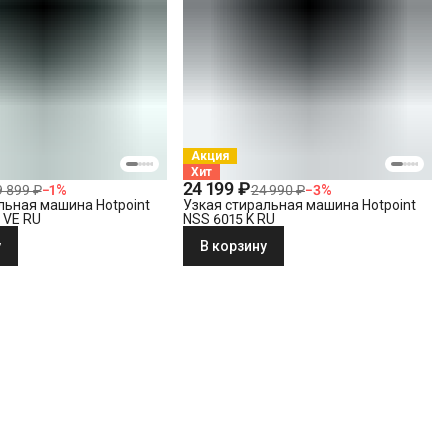
Акция
Хит
24 199 ₽
9 899 ₽
−
1
%
24 990 ₽
−
3
%
льная машина Hotpoint
Узкая стиральная машина Hotpoint
 VE RU
NSS 6015 K RU
у
В корзину