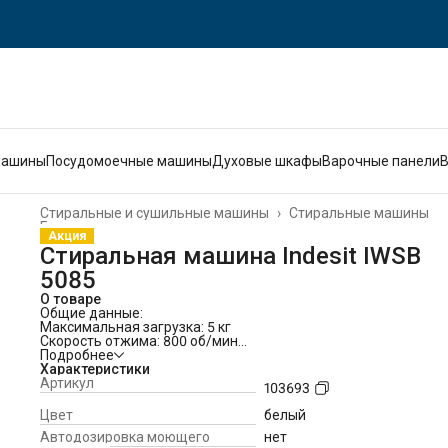
машины
Посудомоечные машины
Духовые шкафы
Варочные панели
Стиральные и сушильные машины
›
Стиральные машины
Главная
›
Акция
Стиральная машина Indesit IWSB
5085
О товаре
Общие данные:
Максимальная загрузка: 5 кг
Скорость отжима: 800 об/мин
Класс стирки: А
Подробнее
Класс отжима: С
Характеристики
Класс энергопотребления: А+
Артикул
103693
Программы стирки:
16 программ
Цвет
белый
Забота о шерсти
Автодозировка моющего
нет
Стирка деликатных тканей