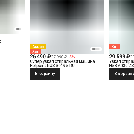
o
Акция
Хит
Хит
26 490 ₽
29 599 ₽
27 990 ₽
−
5
%
2
Супер узкая стиральная машина
Узкая стира
Hotpoint NUS 5015 S RU
NSB 6039 ZS
В корзину
В корзин