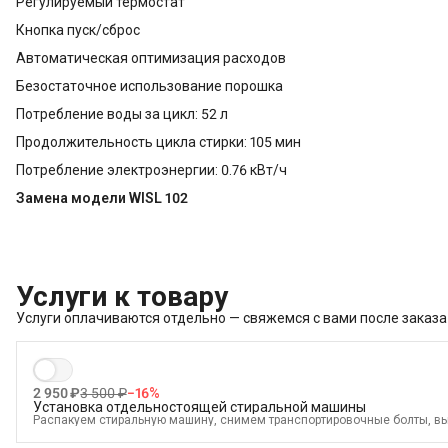
Регулируемый термостат
Кнопка пуск/сброс
Автоматическая оптимизация расходов
Безостаточное использование порошка
Потребление воды за цикл: 52 л
Продолжительность цикла стирки: 105 мин
Потребление электроэнергии: 0.76 кВт/ч
Замена модели WISL 102
Услуги к товару
Услуги оплачиваются отдельно — свяжемся с вами после заказа
2 950 ₽
3 500 ₽
−
16
%
Установка отдельностоящей стиральной машины
Распакуем стиральную машину, снимем транспортировочные болты, в
электрике, водоснабжению и канализации
В стоимость входит: