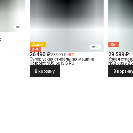
o
Акция
Хит
Хит
26 490 ₽
29 599 ₽
27 990 ₽
−
5
%
2
Супер узкая стиральная машина
Узкая стира
Hotpoint NUS 5015 S RU
NSB 6039 ZS
В корзину
В корзин