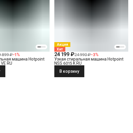
Акция
Хит
24 199 ₽
9 899 ₽
−
1
%
24 990 ₽
−
3
%
льная машина Hotpoint
Узкая стиральная машина Hotpoint
 VE RU
NSS 6015 K RU
у
В корзину