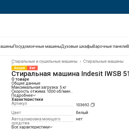
машины
Посудомоечные машины
Духовые шкафы
Варочные панели
Стиральные и сушильные машины
›
Стиральные машины
Главная
›
Акция
Хит
Стиральная машина Indesit IWSB 5
О товаре
Общие данные:
Максимальная загрузка: 5 кг
Скорость отжима: 1000 об/мин
Класс стирки: А
Подробнее
Класс отжима: С
Характеристики
Класс энергопотребления: А
Артикул
103692
Программы стирки:
16 программ
Цвет
белый
Забота о шерсти
Автодозировка моющего
нет
Стирка деликатных тканей
средства
Спорт
Все характеристики
Cтирка спортивной обуви