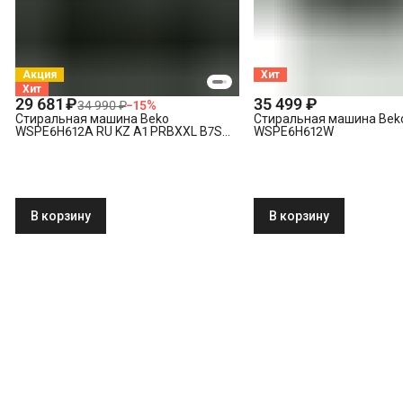
Акция
Хит
Хит
29 681 ₽
35 499 ₽
34 990 ₽
−
15
%
Стиральная машина Beko
Стиральная машина Bek
WSPE6H612A RU KZ A1 PRBXXL B7S
WSPE6H612W
E40
В корзину
В корзину