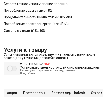
Безостаточное использование порошка
Потребление воды за цикл: 52 л
Продолжительность цикла стирки: 105 мин
Потребление электроэнергии: 0.76 кВт/ч
Замена модели WISL 103
Услуги к товару
Услуги оплачиваются отдельно — свяжемся с вами после
заказа для уточнения деталей и оплаты.
2 950 ₽
3 500 ₽
−
16
%
Установка отдельностоящей стиральной машины
Распакуем стиральную машину, снимем
транспортировочные болты, выставим по уровню и
Подробнее
подключим к электрике, водоснабжению и канализации
В стоимость входит:
Распаковка и визуальный осмотр
Краткая консультация по вопросам эксплуатации
Акции
Бестселлеры
Бестселлеры Indesit
Стиральн
Проверка работоспособности
Подключение техники к готовым точкам канализации
Подключение техники к готовым точкам водоснабжения