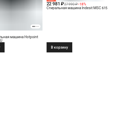
22 981 ₽
27 990 ₽
−
18
%
Стиральная машина Indesit MSC 615
льная машина Hotpoint
RU
у
В корзину