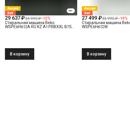
Акция
Акция
Хит
Хит
29 637 ₽
27 499 ₽
34 990 ₽
−
15
%
33 990 ₽
−
19
%
Стиральная машина Beko
Стиральная машина Bek
WSPE6H612A RU KZ A1 PRBXXL B7S
WSPE6H612W
E40
В корзину
В корзину