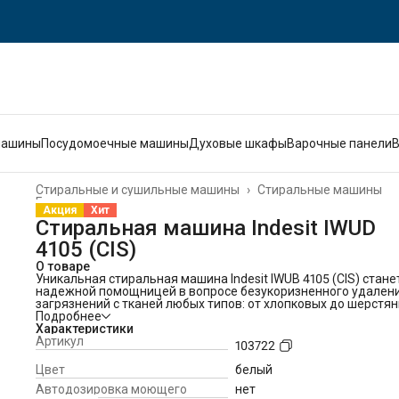
машины
Посудомоечные машины
Духовые шкафы
Варочные панели
Стиральные и сушильные машины
›
Стиральные машины
Главная
›
Акция
Хит
Стиральная машина Indesit IWUD
4105 (CIS)
О товаре
Уникальная стиральная машина Indesit IWUB 4105 (CIS) стане
надежной помощницей в вопросе безукоризненного удален
загрязнений с тканей любых типов: от хлопковых до шерстян
деликатных. Широкий выбор дополнительных функций и
Подробнее
программ также позволяет подобрать наиболее щадящий
Характеристики
режим для любого типа ткани: очищение вещей будет
Артикул
103722
тщательным, но бережным.
С опцией отложенного старта, в случае надобности, можно
Цвет
белый
запланировать начало цикла на любое удобное для вас вре
Автодозировка моющего
нет
течение ближайших 12 часов. Нужно просто загрузить белье 