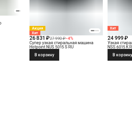
o
Акция
Хит
Хит
26 831 ₽
24 999 ₽
27 990 ₽
−
4
%
Супер узкая стиральная машина
Узкая стира
Hotpoint NUS 5015 S RU
NSS 6015 K 
В корзину
В корзин