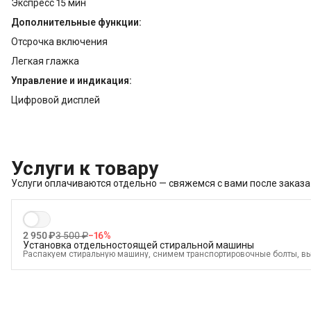
Экспресс 15 мин
Дополнительные функции:
Отсрочка включения
Легкая глажка
Управление и индикация:
Цифровой дисплей
Услуги к товару
Услуги оплачиваются отдельно — свяжемся с вами после заказа
2 950 ₽
3 500 ₽
−
16
%
Установка отдельностоящей стиральной машины
Распакуем стиральную машину, снимем транспортировочные болты, в
электрике, водоснабжению и канализации
В стоимость входит:
Распаковка и визуальный осмотр
Краткая консультация по вопросам эксплуатации