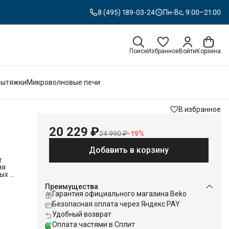
8 (495) 189-03-24
Пн-Вс, 9:00–21:00
Поиск
Избранное
Войти
Корзина
Вытяжки
Микроволновые печи
В избранное
20 229 ₽
24 990 ₽
−
19
%
Добавить в корзину
т
ия
ых и
Преимущества
Гарантия официального магазина Beko
Безопасная оплата через Яндекс PAY
Удобный возврат
мя в
в
Оплата частями в Сплит