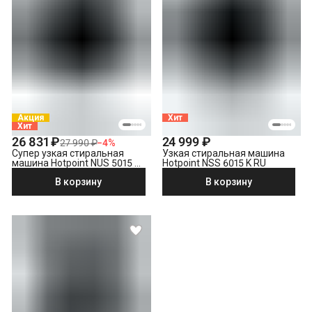
Акция
Хит
Хит
26 831 ₽
24 999 ₽
27 990 ₽
−
4
%
Супер узкая стиральная
Узкая стиральная машина
машина Hotpoint NUS 5015 S
Hotpoint NSS 6015 K RU
RU
В корзину
В корзину