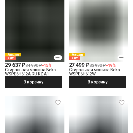
Снятие транспортировочных болтов
Выставление по уровню
Подключение к готовым точкам электросети
Проверка исправности и готовности подключения
электросети
Что не входит в стоимость?
Выезд мастера за административные пределы города
(МСК за МКАД, СПБ за КАД)
Демонтаж отдельностоящей стиральной машины
Акция
Акция
Хит
Хит
Утилизация техники
29 637 ₽
27 499 ₽
34 990 ₽
−
15
%
33 990 ₽
−
19
%
Стиральная машина Beko
Стиральная машина Beko
WSPE6H612A RU KZ A1
WSPE6H612W
PRBXXL B7S E40
В корзину
В корзину