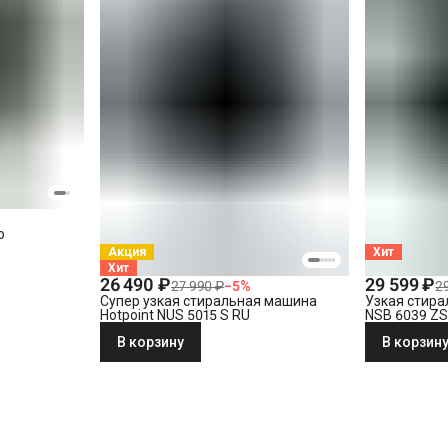
o
Акция
Хит
Хит
26 490 ₽
29 599 ₽
27 990 ₽
−
5
%
2
Супер узкая стиральная машина
Узкая стира
Hotpoint NUS 5015 S RU
NSB 6039 ZS
В корзину
В корзин