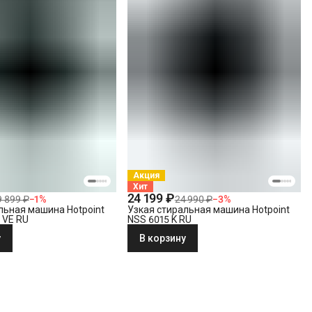
Акция
Хит
24 199 ₽
9 899 ₽
−
1
%
24 990 ₽
−
3
%
льная машина Hotpoint
Узкая стиральная машина Hotpoint
 VE RU
NSS 6015 K RU
у
В корзину