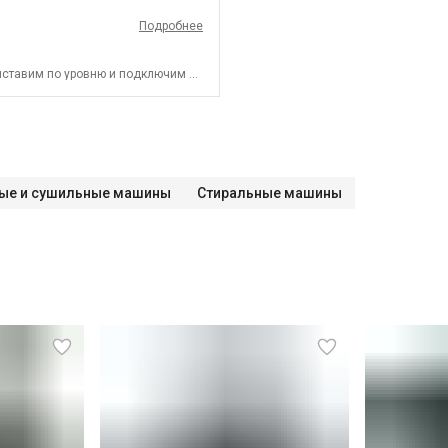
Подробнее
ыставим по уровню и подключим к
ые и сушильные машины
Стиральные машины
СПБ до КАД)
СПБ за КАД)