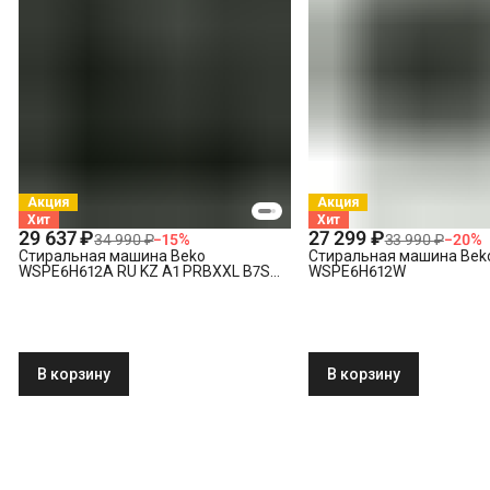
Утилизация техники
Акция
Акция
Хит
Хит
29 637 ₽
27 299 ₽
34 990 ₽
−
15
%
33 990 ₽
−
20
%
Стиральная машина Beko
Стиральная машина Bek
WSPE6H612A RU KZ A1 PRBXXL B7S
WSPE6H612W
E40
В корзину
В корзину