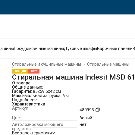
машины
Посудомоечные машины
Духовые шкафы
Варочные панели
Стиральные и сушильные машины
›
Стиральные машины
Главная
›
Акция
Хит
Стиральная машина Indesit MSD 6
О товаре
Общие данные:
Габариты: 85x59.5x42 см
Максимальная загрузка: 6 кг
Скорость отжима: 1000 об/мин
Подробнее
Класс стирки: A
Характеристики
Класс отжима: C
Артикул
480993
Класс энергопотребления: A
Программы:
Цвет
белый
Цветное 40°C
Автодозировка моющего
нет
Хлопок 40°C
средства
Хлопок 60°C
Все характеристики
Синтетика 40°C