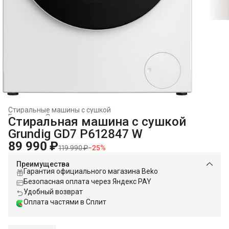
Стиральные машины с сушкой
Главная
›
Стиральные и сушильные машины
›
Стиральная машина с сушкой
Grundig GD7 P612847 W
89 990 ₽
119 990 ₽
−
25
%
Преимущества
Гарантия официального магазина Beko
Безопасная оплата через Яндекс PAY
Удобный возврат
Оплата частями в Сплит