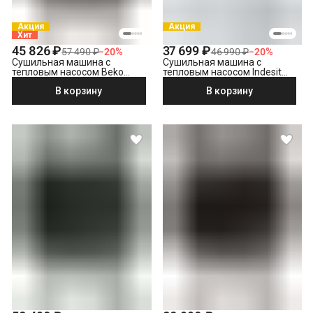
(МСК за МКАД, СПБ за КАД)
Утилизация техники
Акция
Акция
Хит
Демонтаж отдельностоящей сушильной машины
45 826 ₽
37 699 ₽
57 490 ₽
−
20
%
46 990 ₽
−
20
%
Сушильная машина с
Сушильная машина с
тепловым насосом Beko
тепловым насосом Indesit
B3T47238
IAS3725
В корзину
В корзину