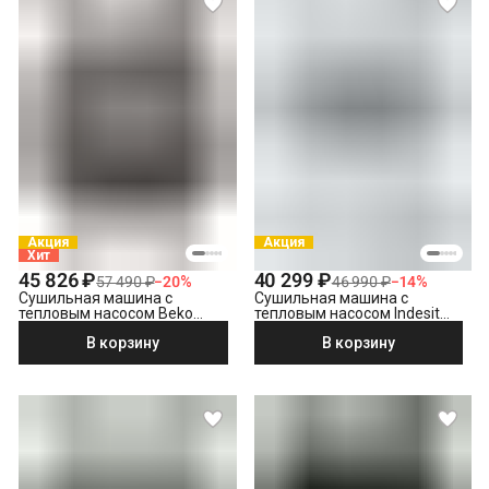
Выезд мастера в административных пределах города (МСК
до МКАД, СПБ до КАД)
Снятие транспортировочных болтов
Выставление по уровню
Подключение к готовым точкам электросети
Проверка исправности и готовности подключения
электросети
Что не входит в стоимость?
Выезд мастера за административные пределы города
(МСК за МКАД, СПБ за КАД)
Утилизация техники
Акция
Акция
Хит
Демонтаж отдельностоящей сушильной машины
45 826 ₽
40 299 ₽
57 490 ₽
−
20
%
46 990 ₽
−
14
%
Сушильная машина с
Сушильная машина с
тепловым насосом Beko
тепловым насосом Indesit
B3T47238
IAS3725
В корзину
В корзину