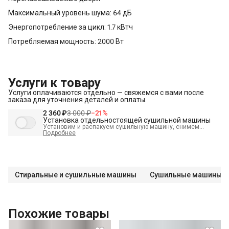
Максимальный уровень шума: 64 дБ
Энергопотребление за цикл: 1.7 кВтч
Потребляемая мощность: 2000 Вт
Услуги к товару
Услуги оплачиваются отдельно — свяжемся с вами после
заказа для уточнения деталей и оплаты.
2 360 ₽
3 000 ₽
−
21
%
Установка отдельностоящей сушильной машины
Установим и распакуем сушильную машину, снимем
транспортировочные болты, выставим по уровню и
Подробнее
подключим к электрике, вентиляции и канализации.
В стоимость входит:
Распаковка и визуальный осмотр
Краткая консультация по вопросам эксплуатации
Стиральные и сушильные машины
Сушильные машины
Проверка работоспособности
Подключение техники к готовым точкам канализации
Подключение техники к готовым точкам водоснабжения
Похожие товары
Демонстрация работы техники
Проверка герметичности всех соединений