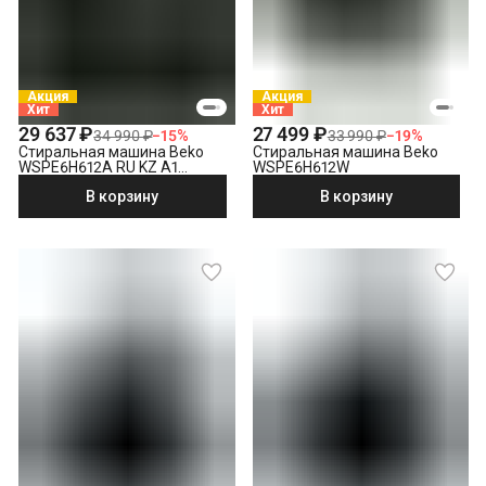
электросети
Что не входит в стоимость?
Выезд мастера за административные пределы города
(МСК за МКАД, СПБ за КАД)
Демонтаж отдельностоящей стиральной машины
Акция
Акция
Хит
Хит
Утилизация техники
29 637 ₽
27 499 ₽
34 990 ₽
−
15
%
33 990 ₽
−
19
%
Стиральная машина Beko
Стиральная машина Beko
WSPE6H612A RU KZ A1
WSPE6H612W
PRBXXL B7S E40
В корзину
В корзину