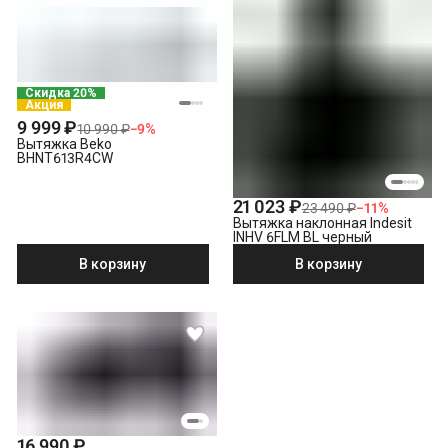
Скидка 20%
Акция
9 999 ₽
10 990 ₽
−
9
%
Вытяжка Beko
BHNT613R4CW
21 023 ₽
23 490 ₽
−
11
%
Вытяжка наклонная Indesit
INHV 6FLM BL черный
В корзину
В корзину
16 990 ₽