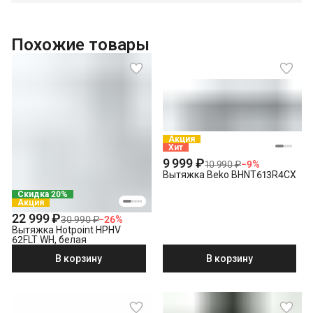
Похожие товары
Акция
Хит
9 999 ₽
10 990 ₽
−
9
%
Вытяжка Beko BHNT613R4CX
Скидка 20%
Акция
22 999 ₽
30 990 ₽
−
26
%
Вытяжка Hotpoint HPHV
62FLT WH, белая
В корзину
В корзину