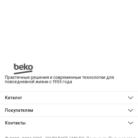
Практичные решения и современные технологии для
повседневной жизни с 1955 года
Каталог
Beko
Hotpoint
Покупателям
Indesit
Магазины
Холодильники и морозильники
Оплата
Контакты
Стиральные и сушильные машины
Доставка
Посудомоечные машины
Телефон
Обмен, возврат и ремонт
Духовые шкафы
8 (495) 189-03-24
Технологии Beko
Варочные панели