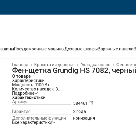
машины
Посудомоечные машины
Духовые шкафы
Варочные панели
Главная
›
Красота и здоровье
›
Укладка волос
›
Фен-щет
Фен-щетка Grundig HS 7082, черны
О товаре
Характеристики:
Мощность: 1100 Вт
Количество насадок: 3
Диаметры насадок: 30 мм, 40 мм, 50 мм
Подробнее
Покрытие щетки: керамическое
Характеристики
Подача холодного воздуха
Артикул
584461
Функция ионизации
Количество температурных режимов: 2
Гарантия
2 года
Скорости воздушного потока: 2
Дополнительные функции
ионизация
Длина шнура: 1.8 м
Все характеристики
Поворот шнура на 360 градусов
Петля для подвешивания