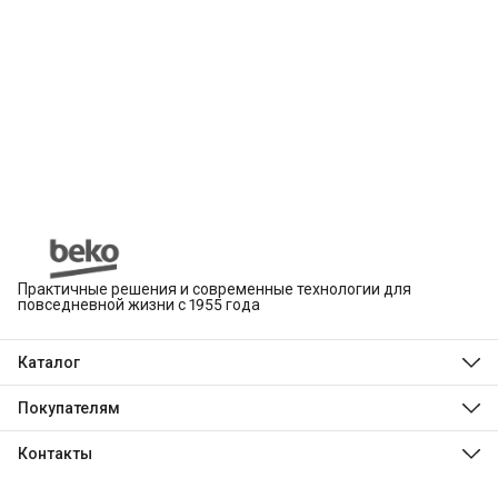
Практичные решения и современные технологии для
повседневной жизни с 1955 года
Каталог
Beko
Hotpoint
Покупателям
Indesit
Магазины
Холодильники и морозильники
Оплата
Контакты
Стиральные и сушильные машины
Доставка
Посудомоечные машины
Телефон
Обмен, возврат и ремонт
Духовые шкафы
8 (495) 189-03-24