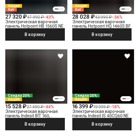
Что не входит в стоимость?
Выезд мастера за административные пределы города
Акция
Акция
(МСК за МКАД, СПБ за КАД)
Хит
Хит
Утилизация техники
27 320 ₽
28 028 ₽
47 990 ₽
−
43
%
43 990 ₽
−
36
%
Электрическая варочная
Электрическая варочная
Демонтаж электрической варочной панели
панель Hotpoint HB 1560S NE
панель Hotpoint HQ 1460S BF
В корзину
В корзину
Скидка 20%
Скидка 20%
Акция
Акция
15 528 ₽
16 399 ₽
27 490 ₽
−
44
%
19 999 ₽
−
18
%
Электрическая варочная
Электрическая варочная
панель Indesit IRT 160,
панель Indesit IS 40CQ60 NE
черный
В корзину
В корзину