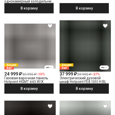
однокамерный холодильник
Hotpoint HBDR 18
В корзину
В корзину
Акция
Акция
Хит
Хит
24 999 ₽
37 999 ₽
30 990 ₽
−
19
%
59 990 ₽
−
37
%
Газовая варочная панель
Электрический духовой
Hotpoint HGMT 643 W IX
шкаф Hotpoint FE8 1351 H BL
В корзину
В корзину