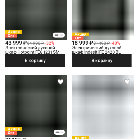
Акция
Акция
Хит
Хит
43 999 ₽
18 999 ₽
64 990 ₽
−
32
%
31 490 ₽
−
40
%
Электрический духовой
Электрический духовой
шкаф Hotpoint FE8 1231 SMP
шкаф Indesit IFE 2420 BL
BLG, черный
В корзину
В корзину
Акция
Хит
Акция