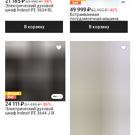
21 185 ₽
33 990 ₽
−
38
%
Хит
Электрический духовой
49 999 ₽
82 990 ₽
−
40
%
шкаф Indesit IFE 3634 BL
Встраиваемая
посудомоечная машина
Hotpoint HI 5D83 DWT
В корзину
В корзину
Акция
Хит
24 111 ₽
37 490 ₽
−
36
%
Электрический духовой
шкаф Indesit IFE 3644 J IX