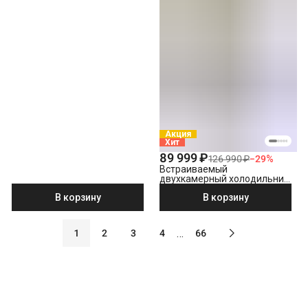
Акция
Хит
89 999 ₽
126 990 ₽
−
29
%
Встраиваемый
двухкамерный холодильник
Hotpoint HBT 20 I
В корзину
В корзину
…
1
2
3
4
66