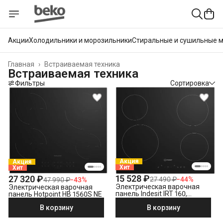
Акции
Холодильники и морозильники
Стиральные и сушильные 
Главная
›
Встраиваемая техника
Встраиваемая техника
Фильтры
Сортировка
Акция
Акция
Хит
Хит
15 528 ₽
27 320 ₽
27 490 ₽
−
44
%
47 990 ₽
−
43
%
Электрическая варочная
Электрическая варочная
панель Indesit IRT 160,
панель Hotpoint HB 1560S NE
черный
В корзину
В корзину