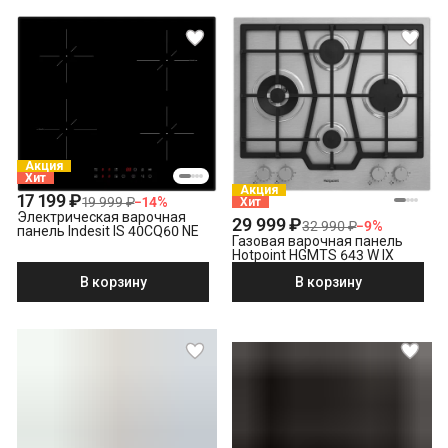
Акция
Хит
Акция
17 199 ₽
19 999 ₽
−
14
%
Хит
Электрическая варочная
29 999 ₽
32 990 ₽
−
9
%
панель Indesit IS 40CQ60 NE
Газовая варочная панель
Hotpoint HGMTS 643 W IX
В корзину
В корзину