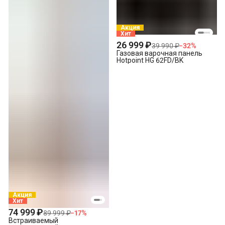
Акция
Хит
26 999 ₽
39 990 ₽
−
32
%
Газовая варочная панель
Hotpoint HG 62FD/BK
Акция
Хит
74 999 ₽
89 999 ₽
−
17
%
Встраиваемый