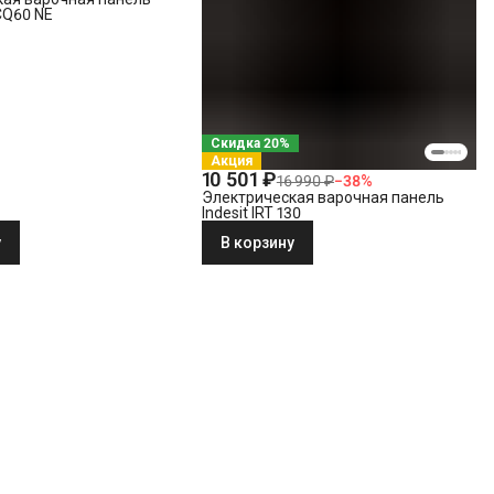
0CQ60 NE
Скидка 20%
Акция
10 501 ₽
16 990 ₽
−
38
%
Электрическая варочная панель
Indesit IRT 130
у
В корзину