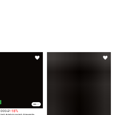
 999 ₽
−
18
%
кая варочная панель