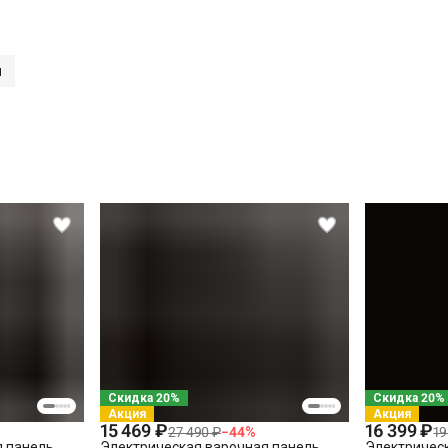
и
СПБ до КАД)
СПБ за КАД)
Скидка 20%
Скидка 20%
Акция
Акция
15 469 ₽
16 399 ₽
27 490 ₽
−
44
%
19
я панель
Электрическая варочная панель
Электричес