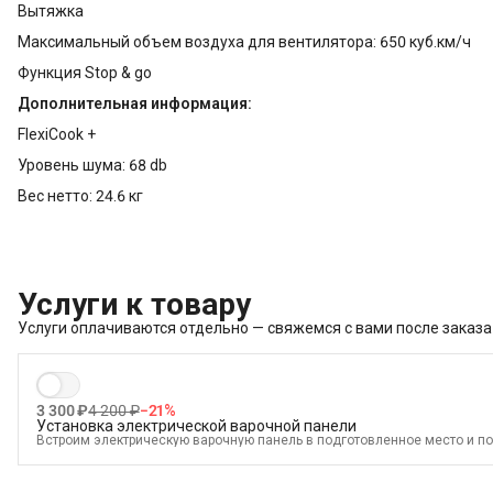
Вытяжка
Максимальный объем воздуха для вентилятора: 650 куб.км/ч
Функция Stop & go
Дополнительная информация:
FlexiCook +
Уровень шума: 68 db
Вес нетто: 24.6 кг
Услуги к товару
Услуги оплачиваются отдельно — свяжемся с вами после заказа
3 300 ₽
4 200 ₽
−
21
%
Установка электрической варочной панели
Встроим электрическую варочную панель в подготовленное место и по
В стоимость входит:
Встраивание техники в мебель (без доработки)