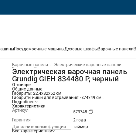
машины
Посудомоечные машины
Духовые шкафы
Варочные панели
Варочные панели
›
Электрические варочные панели
Главная
›
Встраиваемая техника
›
Электрическая варочная панель
Grundig GIEH 834480 P, черный
О товаре
Общие данные:
Габариты: 22.4x82x52 см
Габариты ниши для встраивания: -x74x49 см
Рабочий стол: стеклокерамика
Подробнее
Количество конфорок: 4 индукционных
Характеристики
Индикатор остаточного тепла
Артикул
573748
Управление:
Сенсорное управление
Гарантия
2 года
Уровни мощности приготовления: 9
Дополнительные функции
таймер
Таймер
Все характеристики
Звуковой сигнал
Вытяжка