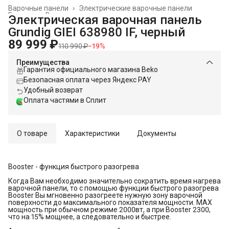
Варочные панели
›
Электрические варочные панели
Главная
›
Встраиваемая техника
›
Электрическая варочная панель
Grundig GIEI 638980 IF, черный
89 999 ₽
110 990 ₽
−
19
%
Преимущества
Гарантия официального магазина Beko
Безопасная оплата через Яндекс PAY
Удобный возврат
Оплата частями в Сплит
О товаре
Характеристики
Документы
Booster - функция быстрого разогрева
Когда Вам необходимо значительно сократить время нагрева
варочной панели, то с помощью функции быстрого разогрева
Booster Вы мгновенно разогреете нужную зону варочной
поверхности до максимального показателя мощности. MAX
мощность при обычном режиме 2000вт, а при Booster 2300,
что на 15% мощнее, а следовательно и быстрее.