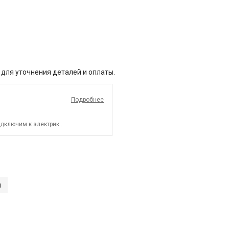
 для уточнения деталей и оплаты.
Подробнее
дключим к электрике.
и
СПБ до КАД)