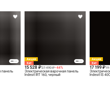
СПБ за КАД)
Акция
Акция
Хит
Хит
15 528 ₽
17 199 ₽
27 490 ₽
−
44
%
19
я панель
Электрическая варочная панель
Электричес
Indesit IRT 160, черный
Indesit IS 4