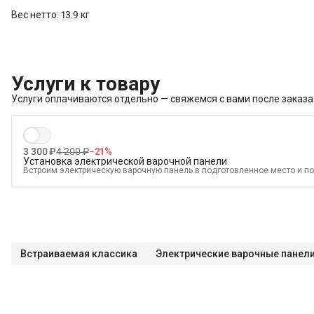
Вес нетто: 13.9 кг
Услуги к товару
Услуги оплачиваются отдельно — свяжемся с вами после заказа
3 300 ₽
4 200 ₽
−
21
%
Установка электрической варочной панели
Встроим электрическую варочную панель в подготовленное место и по
В стоимость входит:
Встраивание техники в мебель (без доработки)
Проверка исправности и готовности подключения электросети
Распаковка и визуальный осмотр
Краткая консультация по вопросам эксплуатации
Встраиваемая классика
Электрические варочные панел
Подключение уже имеющегося силового кабеля с вилкой
Проверка работоспособности
Демонстрация работы техники
Выезд мастера в административных пределах города (МСК до МКАД, 