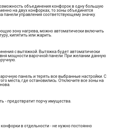
жидкость - предотвратит порчу имущества.
 возможность объединения конфорок в одну большую
Защита от перелива
менно на двух конфорках, то зоны объединятся
Таймер с автоотключением
а панели управления соответствующему значку.
Возможность настроить таймер с автоотключением для ка
конфорки в отдельности - не нужно постоянно находиться у
плиты, пока готовится блюдо.
Общие данные:
ующую зону нагрева, можно автоматически включить
Габариты: 4.8x77x51 см
ру, кипятить или жарить.
Габариты ниши для встраивания: -x75x49 см
Рабочий стол: стеклокерамика
Количество конфорок: 10 индукционных
Передняя левая: 2x92.7x200 мм - 3600 Вт
инения с вытяжкой. Вытяжка будет автоматически
Задняя левая: 2x92.7x200 мм - 3600 Вт
ровня мощности варочной панели. При желании данную
Передняя правая: 2x92.7x200 мм - 3600 Вт
вручную.
Задняя правая: 2x92.7x200 мм - 3600
Центральная: 2x92.7x200 мм - 1800 Вт
Зоны расширения: 2 Flex-зоны
Управление и функции:
варочную панель и терять все выбранные настройки. С
Сенсорное управление
го места, где остановились. Отключите все зоны на
Расположение панели управления: фронтальное
нова.
Количество уровней нагрева: 15
Индикация включения
Автоопределение посуды
Цифровой дисплей
ть - предотвратит порчу имущества.
Таймер
Функция быстрого разогрева Booster
Автоприготовление
Блокировка от случайного нажатия
Защита от перелива
Система автоотключения
конфорки в отдельности - не нужно постоянно
Функция Stop'nGo
Функция Move (передвижения посуды)