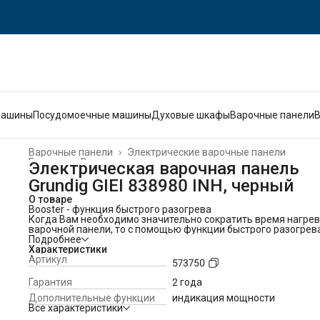
машины
Посудомоечные машины
Духовые шкафы
Варочные панели
Варочные панели
›
Электрические варочные панели
Главная
›
Встраиваемая техника
›
Электрическая варочная панель
Grundig GIEI 838980 INH, черный
О товаре
Booster - функция быстрого разогрева
Когда Вам необходимо значительно сократить время нагре
варочной панели, то с помощью функции быстрого разогрев
Booster Вы мгновенно разогреете нужную зону варочной
Подробнее
поверхности до максимального показателя мощности. MAX
Характеристики
мощность при обычном режиме 2000вт, а при Booster 2300, ч
Артикул
573750
на 15% мощнее, а следовательно и быстрее.
Автоприготовление - просто выберите режим
Гарантия
2 года
С помощью этой функции Вы можете быстро начать готовку 
Дополнительные функции
индикация мощности
режимах: подогрев, кипячение или жарка.
Все характеристики
Не нужно подбирать температуру, просто выберите необхо
режим.