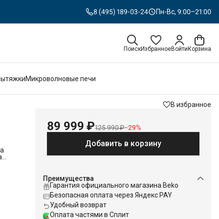
8 (495) 189-03-24
Пн-Вс, 9:00–21:00
Поиск
Избранное
Войти
Корзина
Вытяжки
Микроволновые печи
В избранное
89 999 ₽
125 990 ₽
−
29
%
Добавить в корзину
ва
а
то
Преимущества
Гарантия официального магазина Beko
Безопасная оплата через Яндекс PAY
в 3х
Удобный возврат
димый
Оплата частями в Сплит