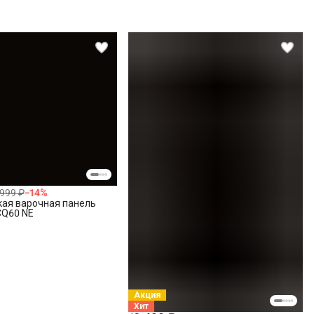
 999 ₽
−
14
%
кая варочная панель
0CQ60 NE
Акция
Хит