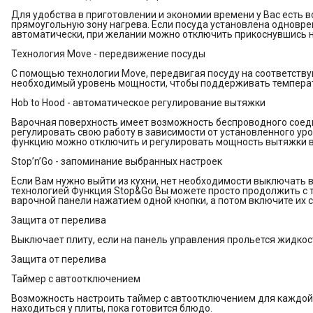
Для удобства в приготовлении и экономии времени у Вас есть
прямоугольную зону нагрева. Если посуда установлена одновре
автоматически, при желании можно отключить прикоснувшись н
Технология Move - передвижение посуды
С помощью технологии Move, передвигая посуду на соответств
необходимый уровень мощности, чтобы поддерживать температу
Hob to Hood - автоматическое регулирование вытяжки
Варочная поверхность имеет возможность беспроводного соед
регулировать свою работу в зависимости от установленного у
функцию можно отключить и регулировать мощность вытяжки 
Stop’n’Go - запоминание выбранных настроек
Если Вам нужно выйти из кухни, нет необходимости выключать 
технологией Функция Stop&Go Вы можете просто продолжить с то
варочной панели нажатием одной кнопки, а потом включите их с
Защита от перелива
Выключает плиту, если на панель управления прольется жидкос
Защита от перелива
Таймер с автоотключением
Возможность настроить таймер с автоотключением для каждой 
находиться у плиты, пока готовится блюдо.